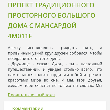
ПРОЕКТ ТРАДИЦИОННОГО
ПРОСТОРНОГО БОЛЬШОГО
ДОМА С МАНСАРДОЙ
4M011F
Алексу исполнялось тридцать пять, и
привычный узкий круг друзей собрался, чтобы
поздравить его в этот день.
- Дружище, - сказал Джон, - ты – настоящий
путешественник, и увидел столько всего, что
нам остается только гордиться тобой и грезить
красотами мира во сне. И мы, твои друзья,
желаем тебе счастья не только на словах. Мы
дарим тебе проект дома, который ты построишь
Прочитать полный текст
там, где твоему сердцу хорошо, дышится
свободно и хочется начинать новые дела.
Он протянул имениннику папку, которую тот
Комментарии