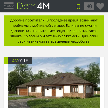
Дорогие посетители! В последнее время возникают
проблемы с мобильной связью. Если вы не смогли
дозвониться, пишите - мессенджер/ эл.почта/ заказ
звонка. Со всеми обязательно свяжемся). Приносим
свои извинения за временные неудобства.
4M
011F