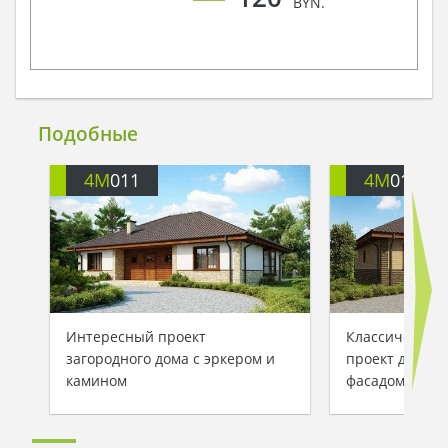
BYN.
Подобные
4M
011
4M
011B
Интересный проект
Классический
загородного дома с эркером и
проект дома 
камином
фасадом