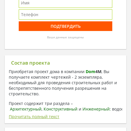
Ваши данные защищены
Состав проекта
Приобретая проект дома в компании
Dom
4
M
, Вы
получаете комплект чертежей - 2 экземпляра,
необходимый для проведения строительных работ и
беспрепятственного получения разрешения на
строительство.
Проект содержит три раздела –
Архитектурный
,
Конструктивный
и
Инженерный:
водоснаб
отопление, вентиляция, канализация,
Прочитать полный текст
электроснабжение (приобретается за дополнительную
плату) + Пояснительная записка.