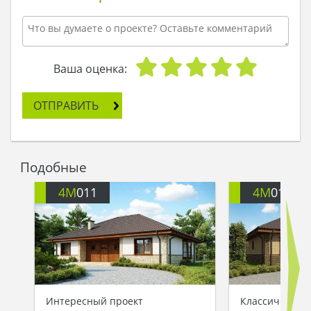
раскрыл и начал рассматривать цветные
рисунки. Ненадолго повисла тишина, а затем
Алекс произнес:
- Друзья, я действительно много чего повидал,
но такого красивого дома не встречал во всем
Ваша оценка:
мире. А мест, где мне хорошо, не так уж и много:
вот оно, - и он указал на глобус. – Я не делю
ОТПРАВИТЬ
землю на хорошие и плохие места, на
живописные и нет. Так что я просто возьму
карту мира и кину кости. Там, где они упадут,
вырастет новый дом.
Подобные
Друзья не сдержались и принялись
аплодировать. Они знали Алекса с детства,
4M
011
4M
011B
росли вместе, и теперь они были уверены, что
дом их близкого друга вырастет рядом с ними…
Интересный проект
Классический