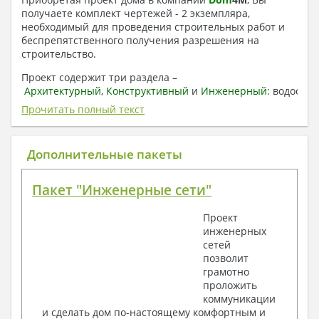
получаете комплект чертежей - 2 экземпляра,
необходимый для проведения строительных работ и
беспрепятственного получения разрешения на
строительство.
Проект содержит три раздела –
Архитектурный
,
Конструктивный
и
Инженерный:
водоснаб
отопление, вентиляция, канализация,
Прочитать полный текст
электроснабжение (приобретается за дополнительную
плату) + Пояснительная записка.
Дополнительные пакеты
1. Архитектурный раздел:
Общие данные по проекту
Пакет "Инженерные сети"
План координационных осей
Поэтажные кладочные планы
Проект
Поэтажные маркировочные планы с
инженерных
экспликацией помещений
сетей
План кровли
позволит
Разрезы и состав конструкций
грамотно
Фасады с ведомостью внешних отделок
проложить
Элементы проемов – спецификация
коммуникации
Ведомость перемычек – сечения и
и сделать дом по-настоящему комфортным и
спецификация