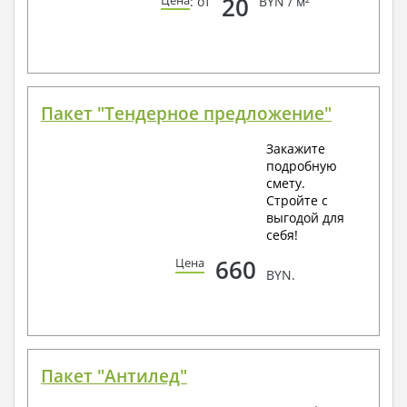
20
Цена
: от
BYN / м²
Пакет "Тендерное предложение"
Закажите
подробную
смету.
Стройте с
выгодой для
себя!
660
Цена
BYN.
Пакет "Антилед"