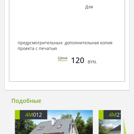
Для
предусмотрительных: дополнительная копия
проекта с печатью
120
Цена
BYN.
Подобные
4M
012
4M
218