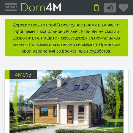
Дорогие посетители! В последнее время возникают
проблемы с мобильной связью. Если вы не смогли
дозвониться, пишите - мессенджер/ эл.почта/ заказ
звонка. Со всеми обязательно свяжемся). Приносим
свои извинения за временные неудобства.
4M
013