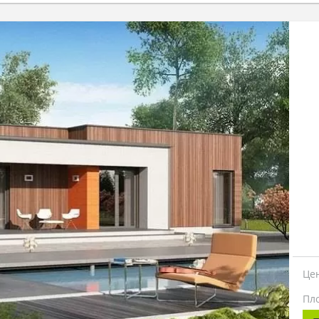
Це
Пл