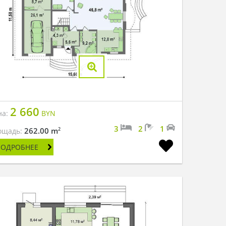
2 660
на:
BYN
3
2
1
2
262.00 m
ощадь:
ПОДРОБНЕЕ