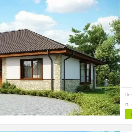
Це
Пл