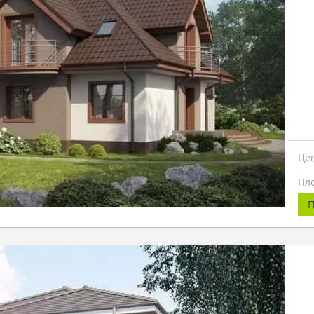
Це
Пл