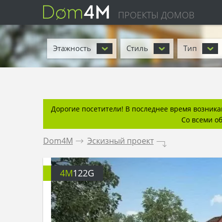
ПРОЕКТЫ ДОМОВ
Этажность
Стиль
Тип
Дорогие посетители! В последнее время возникаю
Со всеми о
Dom4M
.
Эскизный проект
.
4M
122G