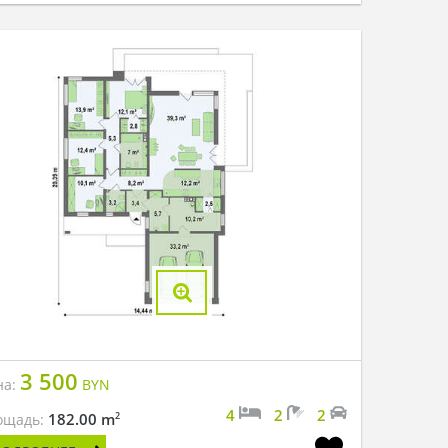
3 500
на:
BYN
4
2
2
2
182.00 m
ощадь: