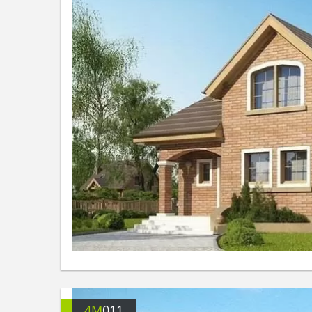
4M
011