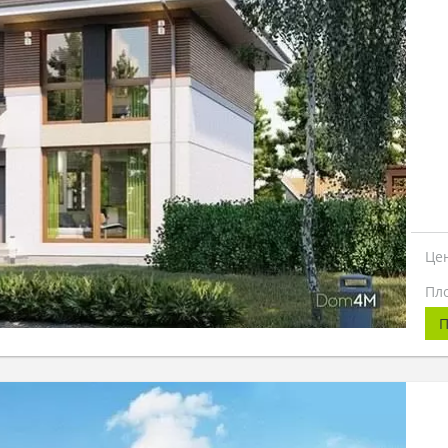
Це
Пл