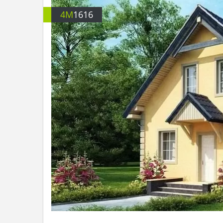
4M
1616