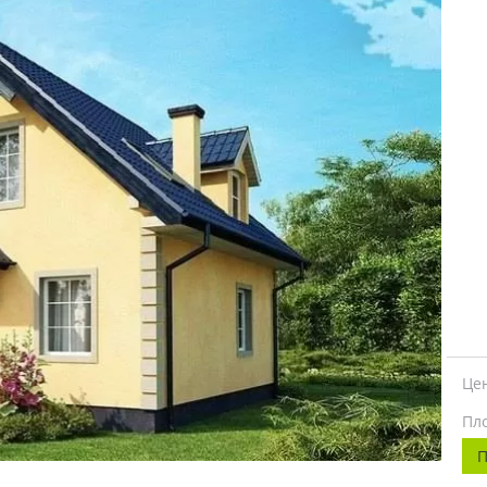
Це
Пл