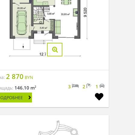
2 870
на:
BYN
3
2
1
2
146.10 m
ощадь:
ПОДРОБНЕЕ