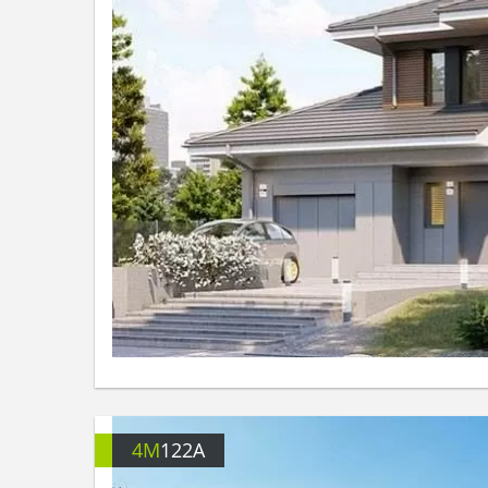
4M
122A