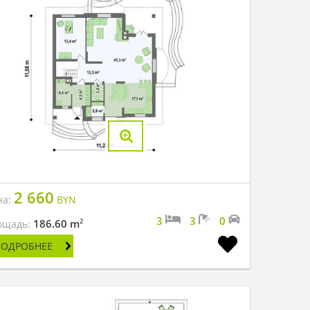
2 660
на:
BYN
3
3
0
2
186.60 m
ощадь:
ПОДРОБНЕЕ