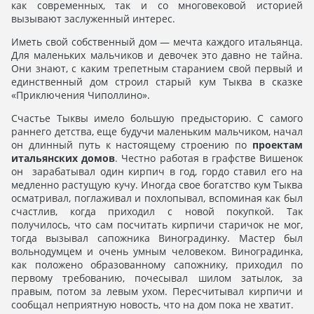
как современных, так и со многовековой историей
вызывают заслуженный интерес.
Иметь свой собственный дом — мечта каждого итальянца.
Для маленьких мальчиков и девочек это давно не тайна.
Они знают, с каким трепетным старанием свой первый и
единственный дом строил старый кум Тыква в сказке
«Приключения Чиполлино».
Счастье Тыквы имело большую предысторию. С самого
раннего детства, еще будучи маленьким мальчиком, начал
он длинный путь к настоящему строению по
проектам
итальянских домов
. Честно работая в графстве Вишенок
он зарабатывал один кирпич в год, гордо ставил его на
медленно растущую кучу. Иногда свое богатство кум Тыква
осматривал, поглаживал и похлопывал, вспоминая как был
счастлив, когда приходил с новой покупкой. Так
получилось, что сам посчитать кирпичи старичок не мог,
тогда вызывал сапожника Виноградинку. Мастер был
вольнодумцем и очень умным человеком. Виноградинка,
как положено образованному сапожнику, приходил по
первому требованию, почесывал шилом затылок, за
правым, потом за левым ухом. Пересчитывал кирпичи и
сообщал неприятную новость, что на дом пока не хватит.