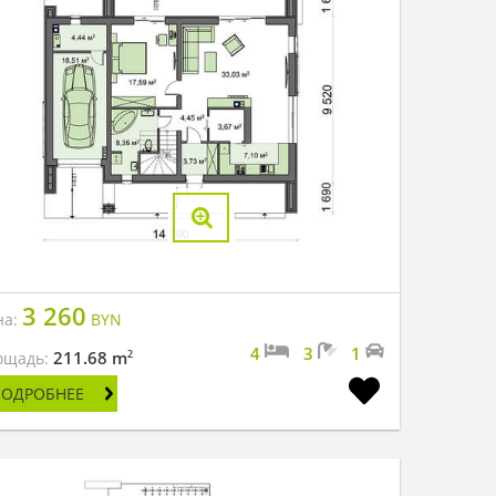
3 260
на:
BYN
4
3
1
2
211.68 m
ощадь:
ПОДРОБНЕЕ