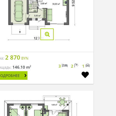
2 870
на:
BYN
3
2
1
2
146.10 m
ощадь:
ПОДРОБНЕЕ