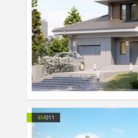
4M
011