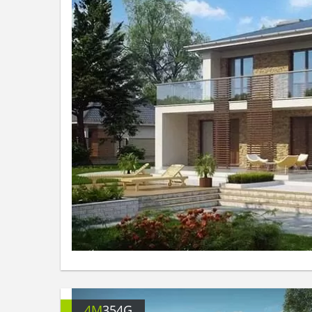
4M
354G