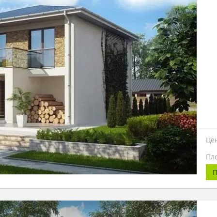
Це
Пл