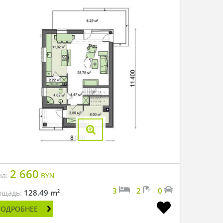
2 660
на:
BYN
3
2
0
2
128.49 m
ощадь:
ПОДРОБНЕЕ