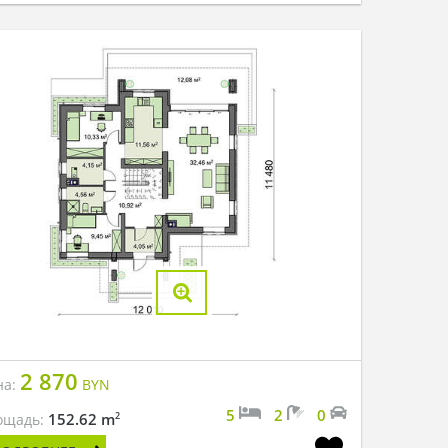
2 870
на:
BYN
5
2
0
2
152.62 m
ощадь: