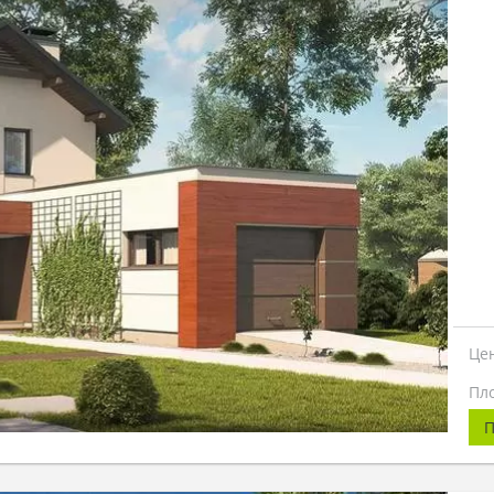
Це
Пл