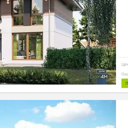
Це
Пл