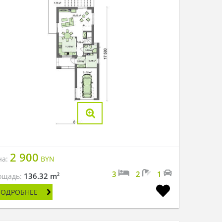
2 900
на:
BYN
3
2
1
2
136.32 m
ощадь:
ПОДРОБНЕЕ