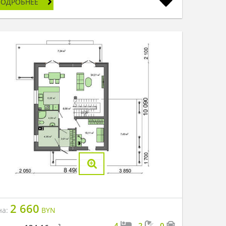
ПОДРОБНЕЕ
2 660
на:
BYN
4
2
0
2