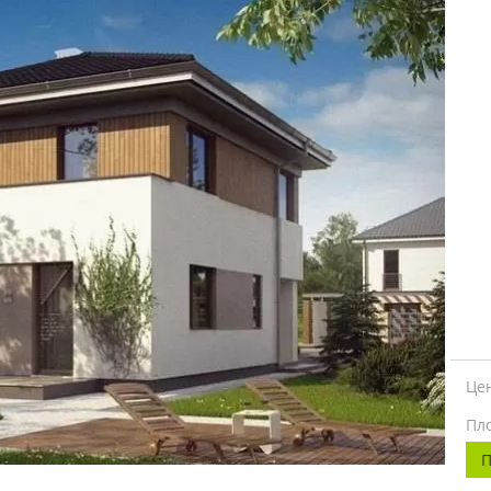
Це
Пл