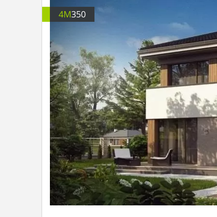
4M
350