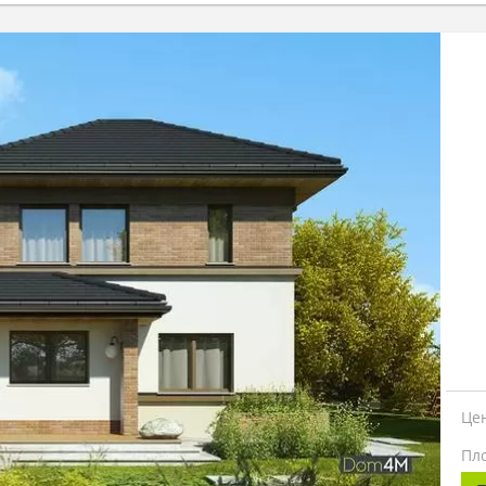
Це
Пл