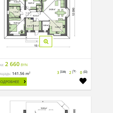
2 660
на:
BYN
3
2
0
2
141.56 m
ощадь:
ПОДРОБНЕЕ