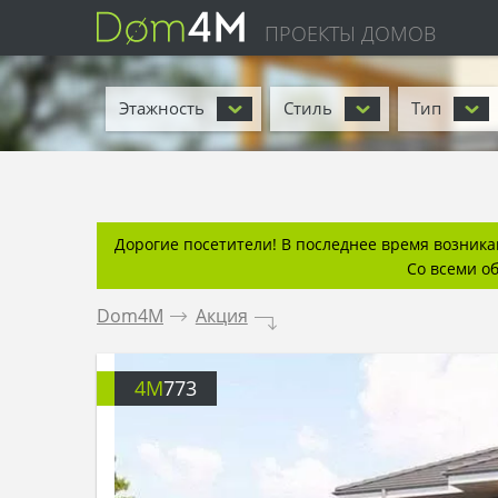
ПРОЕКТЫ ДОМОВ
Этажность
Стиль
Тип
Дорогие посетители! В последнее время возникаю
Со всеми о
Dom4M
.
Акция
.
4M
773