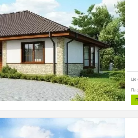
Це
Пл