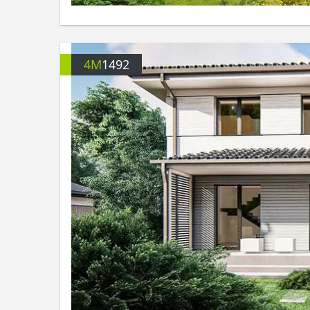
4M
1492