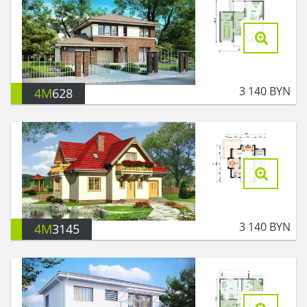
3 140
BYN
4M
628
3 140
BYN
4M
3145