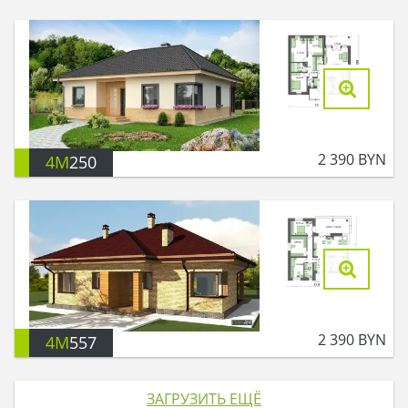
2 390
BYN
4M
250
2 390
BYN
4M
557
ЗАГРУЗИТЬ ЕЩЁ