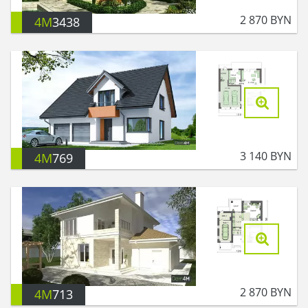
2 870
BYN
4M
3438
3 140
BYN
4M
769
2 870
BYN
4M
713