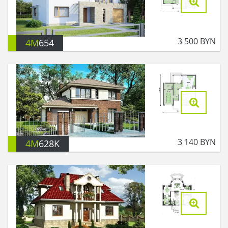
3 500
BYN
4M
654
3 140
BYN
4M
628K