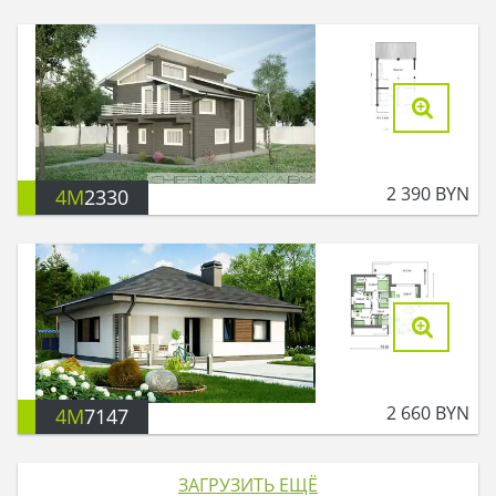
2 390
BYN
4M
2330
2 660
BYN
4M
7147
ЗАГРУЗИТЬ ЕЩЁ