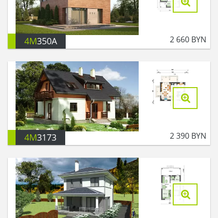
2 660
BYN
4M
350A
2 390
BYN
4M
3173