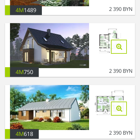
2 390
BYN
4M
1489
2 390
BYN
4M
750
2 390
BYN
4M
618