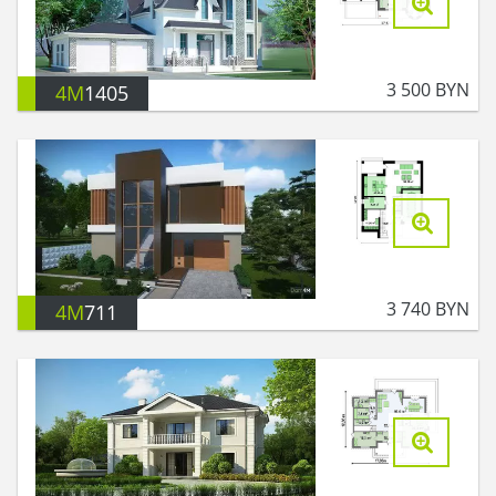
3 500
BYN
4M
1405
3 740
BYN
4M
711