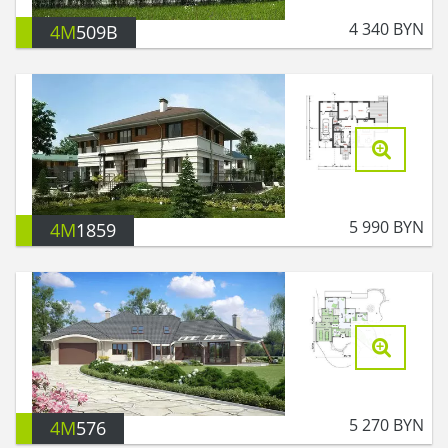
4 340
BYN
4M
509B
5 990
BYN
4M
1859
5 270
BYN
4M
576