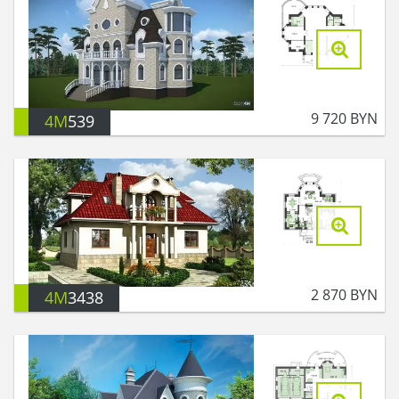
9 720
BYN
4M
539
2 870
BYN
4M
3438