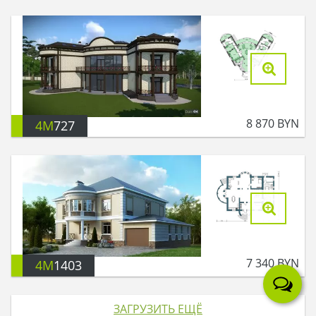
8 870
BYN
4M
727
7 340
BYN
4M
1403
ЗАГРУЗИТЬ ЕЩЁ