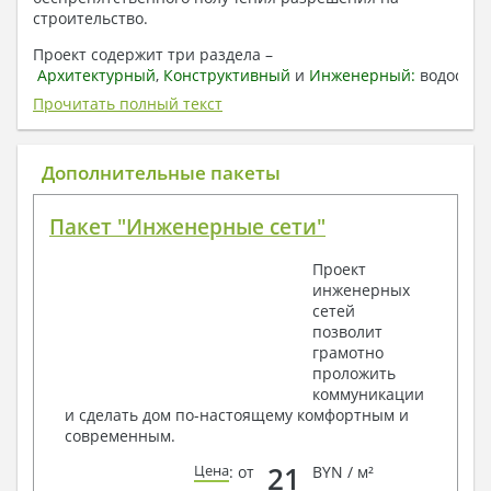
строительство.
Проект содержит три раздела –
Архитектурный
,
Конструктивный
и
Инженерный:
водоснаб
отопление, вентиляция, канализация,
Прочитать полный текст
электроснабжение (приобретается за дополнительную
плату) + Пояснительная записка.
Дополнительные пакеты
1. Архитектурный раздел:
Общие данные по проекту
Пакет "Инженерные сети"
План координационных осей
Поэтажные кладочные планы
Проект
Поэтажные маркировочные планы с
инженерных
экспликацией помещений
сетей
План кровли
позволит
Разрезы и состав конструкций
грамотно
Фасады с ведомостью внешних отделок
проложить
Элементы проемов – спецификация
коммуникации
Ведомость перемычек – сечения и
и сделать дом по-настоящему комфортным и
спецификация
современным.
Экспликация полов
Объемы основных строительных материалов
21
Цена
: от
BYN / м²
Архитектурные узлы в конструкциях