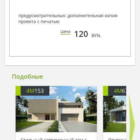
предусмотрительных: дополнительная копия
проекта с печатью
120
Цена
BYN.
Подобные
4M
153
4M
675
Стильный современный дом с
Оригинальный