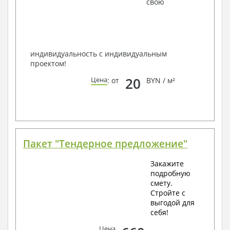
свою
способом связи: закажите обратный звонок,
по viber, e-mail, телефон -
наши контакты
.
Всегда рады Вам помочь!
индивидуальность с индивидуальным
проектом!
20
Цена
: от
BYN / м²
Пакет "Тендерное предложение"
Закажите
подробную
смету.
Стройте с
выгодой для
себя!
Цена