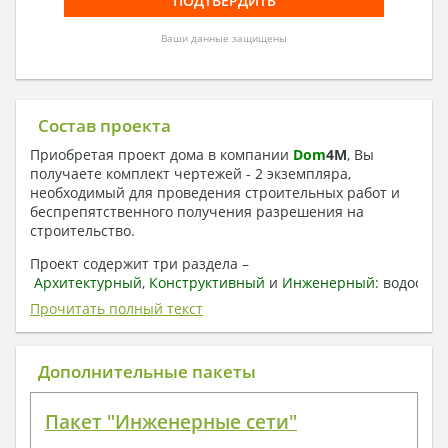
Ваши данные защищены
Состав проекта
Приобретая проект дома в компании
Dom
4
M
, Вы
получаете комплект чертежей - 2 экземпляра,
необходимый для проведения строительных работ и
беспрепятственного получения разрешения на
строительство.
Проект содержит три раздела –
Архитектурный
,
Конструктивный
и
Инженерный:
водоснаб
отопление, вентиляция, канализация,
Прочитать полный текст
электроснабжение (приобретается за дополнительную
плату) + Пояснительная записка.
Дополнительные пакеты
1. Архитектурный раздел:
Общие данные по проекту
Пакет "Инженерные сети"
План координационных осей
Поэтажные кладочные планы