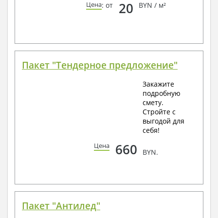
20
Цена
: от
BYN / м²
Пакет "Тендерное предложение"
Закажите
подробную
смету.
Стройте с
выгодой для
себя!
660
Цена
BYN.
Пакет "Антилед"