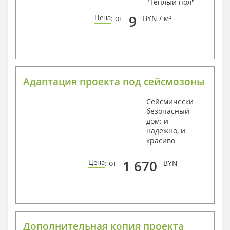
"Теплый пол"
9
Цена
: от
BYN / м²
Адаптация проекта под сейсмозоны
Сейсмически
безопасный
дом: и
надежно, и
красиво
1 670
Цена
: от
BYN
Дополнительная копия проекта