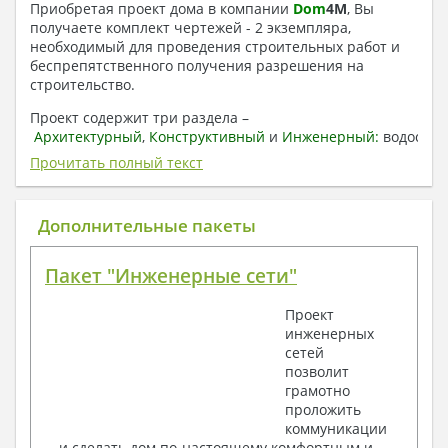
Приобретая проект дома в компании
Dom
4
M
, Вы
получаете комплект чертежей - 2 экземпляра,
необходимый для проведения строительных работ и
беспрепятственного получения разрешения на
строительство.
Проект содержит три раздела –
Архитектурный
,
Конструктивный
и
Инженерный:
водоснаб
отопление, вентиляция, канализация,
Прочитать полный текст
электроснабжение (приобретается за дополнительную
плату) + Пояснительная записка.
Дополнительные пакеты
1. Архитектурный раздел:
Общие данные по проекту
Пакет "Инженерные сети"
План координационных осей
Поэтажные кладочные планы
Проект
Поэтажные маркировочные планы с
инженерных
экспликацией помещений
сетей
План кровли
позволит
Разрезы и состав конструкций
грамотно
Фасады с ведомостью внешних отделок
проложить
Элементы проемов – спецификация
коммуникации
Ведомость перемычек – сечения и
и сделать дом по-настоящему комфортным и