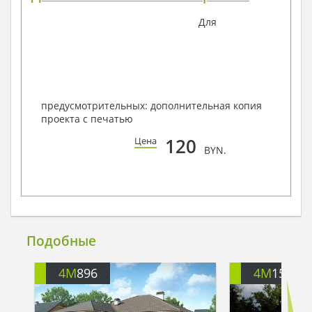
Для
предусмотрительных: дополнительная копия
проекта с печатью
120
Цена
BYN.
Подобные
4M
896
4M
154