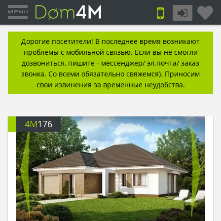
Дорогие посетители! В последнее время возникают
проблемы с мобильной связью. Если вы не смогли
дозвониться, пишите - мессенджер/ эл.почта/ заказ
звонка. Со всеми обязательно свяжемся). Приносим
свои извинения за временные неудобства.
4M
176