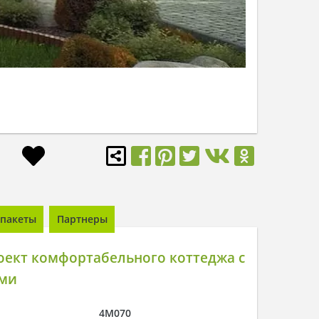
пакеты
Партнеры
оект комфортабельного коттеджа с
ями
4M070