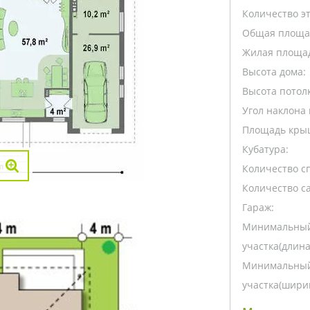
Количество э
Общая площа
Жилая площа
Высота дома:
Высота потолк
Угол наклона 
Площадь кры
Кубатура:
Количество с
Количество са
Гараж:
Минимальный
участка(длина
Минимальный
участка(ширин