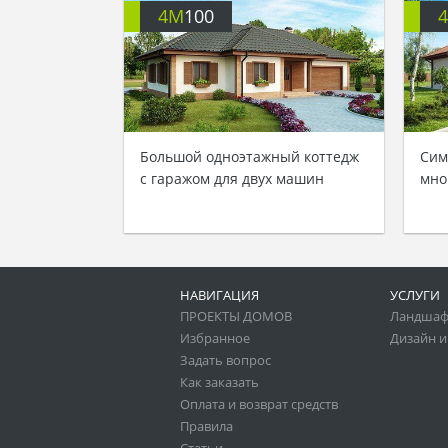
4M
100
Большой одноэтажный коттедж
Сим
с гаражом для двух машин
мно
НАВИГАЦИЯ
УСЛУГИ
ПРОЕКТЫ ДОМОВ
Ландшаф
Избранное
Дизайн и
Задать вопрос
Как заказать
Оплата и возврат средств
Правила
Статьи