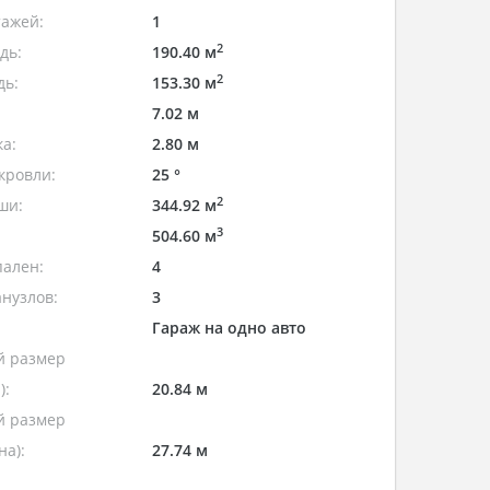
тажей:
1
2
дь:
190.40 м
2
дь:
153.30 м
7.02 м
а:
2.80 м
кровли:
25 °
2
ши:
344.92 м
3
504.60 м
пален:
4
нузлов:
3
Гараж на одно авто
 размер
):
20.84 м
 размер
а):
27.74 м