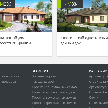
4M
206
4M
384
патичный дом с
Классический одноэтажный
госкатной крышей
дачный дом
ЭТАЖНОСТЬ
КАТЕГОРИИ
тный дизайн
Эскизный проект
Архитектур
нтрерьера
Фасады домов
Строительн
Проекты одноэтажных домов
Архитектурн
Проекты домов с мансардой
Проекты бе
Проекты двухэтажных домов
Отели
Проекты трехэтажных домов
Проекты до
Проекты бань и саун
Проекты дом