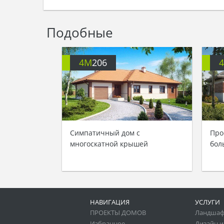
Подобные
4M
206
Симпатичный дом с
Про
многоскатной крышей
бол
НАВИГАЦИЯ
УСЛУГИ
ПРОЕКТЫ ДОМОВ
Ландшаф
Избранное
Дизайн и