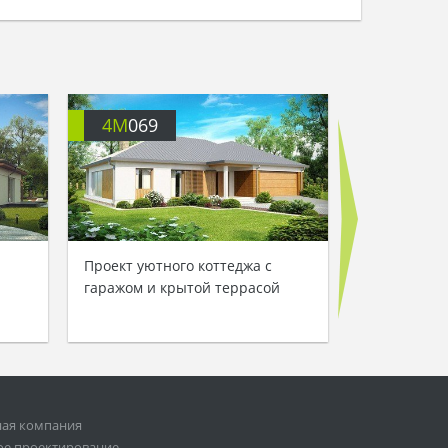
4M
069
4M
070
Проект уютного коттеджа с
Проект ком
гаражом и крытой террасой
коттеджа с 
ная компания
ое проектирование