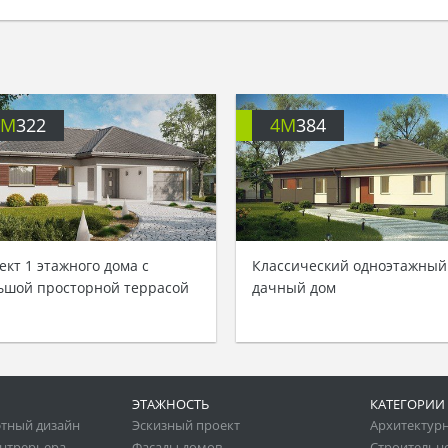
4M
322
4M
384
ект 1 этажного дома с
Классический одноэтажный
ьшой просторной террасой
дачный дом
ЭТАЖНОСТЬ
КАТЕГОРИИ
тный дизайн
Эскизный проект
Архитектур
нтрерьера
Фасады домов
Строительн