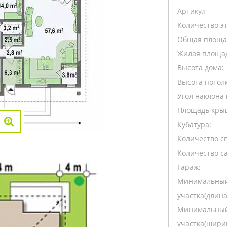
Артикул
Количество э
Общая площа
Жилая площа
Высота дома:
Высота потолк
Угол наклона 
Площадь кры
Кубатура:
Количество с
Количество са
Гараж:
Минимальный
участка(длина
Минимальный
участка(ширин