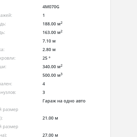
4M070G
тажей:
1
2
дь:
188.00 м
2
дь:
163.00 м
7.10 м
а:
2.80 м
кровли:
25 °
2
ши:
340.00 м
3
500.00 м
пален:
4
нузлов:
3
Гараж на одно авто
 размер
):
21.00 м
 размер
а):
27.00 м