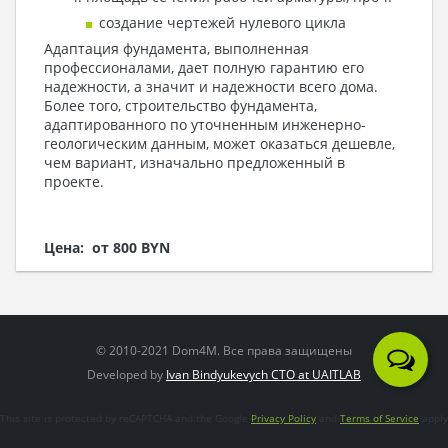
создание чертежей нулевого цикла
Адаптация фундамента, выполненная
профессионалами, дает полную гарантию его
надежности, а значит и надежности всего дома.
Более того, строительство фундамента,
адаптированного по уточненным инженерно-
геологическим данным, может оказаться дешевле,
чем вариант, изначально предложенный в
проекте.
Цена: от 800 BYN
© 2010-2021 Dom4M. Все права защищены
Developed by
Ivan Bindyukevych CTO at UAITLAB
This site is protected by reCAPTCHA and the Google
Privacy Policy
and
Terms of Service
apply