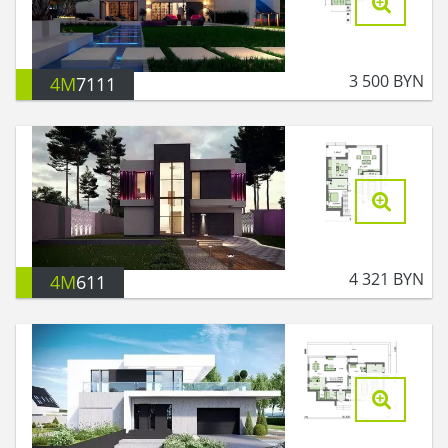
3 500
BYN
4M
7111
4 321
BYN
4M
611