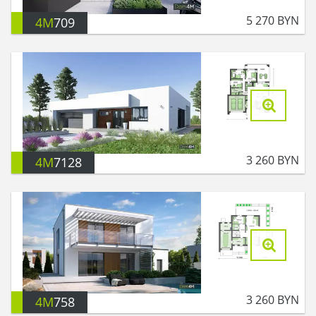
5 270
BYN
4M
709
3 260
BYN
4M
7128
3 260
BYN
4M
758