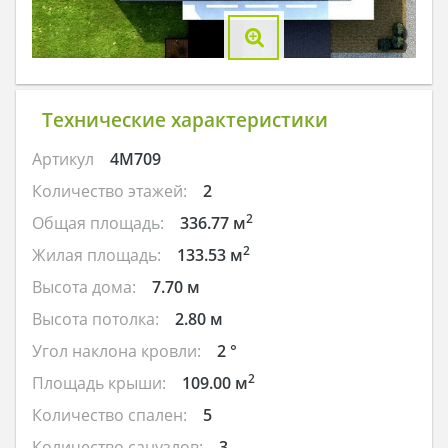
Технические характеристики
Артикул
4M709
Количество этажей:
2
2
Общая площадь:
336.77 м
2
Жилая площадь:
133.53 м
Высота дома:
7.70 м
Высота потолка:
2.80 м
Угол наклона кровли:
2 °
2
Площадь крыши:
109.00 м
Количество спален:
5
Количество санузлов:
3