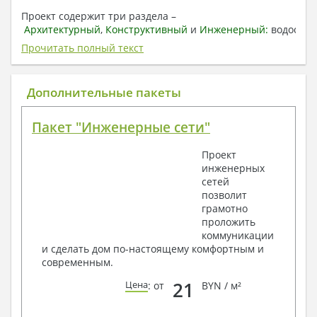
Проект содержит три раздела –
Архитектурный
,
Конструктивный
и
Инженерный:
водоснаб
отопление, вентиляция, канализация,
Прочитать полный текст
электроснабжение (приобретается за дополнительную
плату) + Пояснительная записка.
Дополнительные пакеты
1. Архитектурный раздел:
Общие данные по проекту
Пакет "Инженерные сети"
План координационных осей
Поэтажные кладочные планы
Проект
Поэтажные маркировочные планы с
инженерных
экспликацией помещений
сетей
План кровли
позволит
Разрезы и состав конструкций
грамотно
Фасады с ведомостью внешних отделок
проложить
Элементы проемов – спецификация
коммуникации
Ведомость перемычек – сечения и
и сделать дом по-настоящему комфортным и
спецификация
современным.
Экспликация полов
Объемы основных строительных материалов
21
Цена
: от
BYN / м²
Архитектурные узлы в конструкциях
2. Конструктивный раздел: