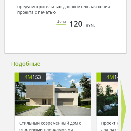
предусмотрительных: дополнительная копия
проекта с печатью
120
Цена
BYN.
Подобные
4M
153
4M
145
Стильный современный дом с
Проект неболь
огромными панорамными
для наклонног