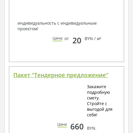
по viber, e-mail, телефон -
наши контакты
.
Всегда рады Вам помочь!
индивидуальность с индивидуальным
проектом!
20
Цена
: от
BYN / м²
Пакет "Тендерное предложение"
Закажите
подробную
смету.
Стройте с
выгодой для
себя!
660
Цена
BYN.