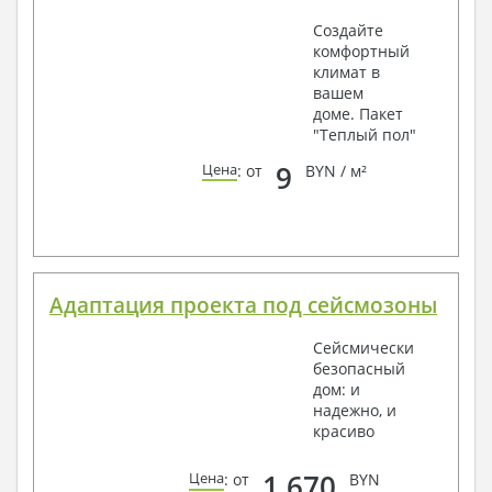
Создайте
комфортный
климат в
вашем
доме. Пакет
"Теплый пол"
9
Цена
: от
BYN / м²
Адаптация проекта под сейсмозоны
Сейсмически
безопасный
дом: и
надежно, и
красиво
1 670
Цена
: от
BYN