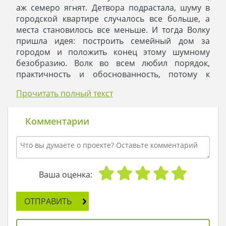
аж семеро ягнят. Детвора подрастала, шуму в
городской квартире случалось все больше, а
места становилось все меньше. И тогда Волку
пришла идея: построить семейный дом за
городом и положить конец этому шумному
безобразию. Волк во всем любил порядок,
практичность и обоснованность, потому к
выбору проекта отнесся со всей
Прочитать полный текст
ответственностью. Он рассуждал так:
- Детвора у меня еще мелкая, но подвижная, так
что дом нам нужен одноэтажный. Им бегать
Комментарии
удобнее, а мне спокойнее, что их лбы целыми
останутся. Порог сделаем низким: по той же
причине. А вот света в доме должно быть много:
и красиво, и полезно.
Так за городом во владениях семейства
Ваша оценка:
появился одноэтажный домик с угловым окном
на кухне, чтоб Волку было удобнее за детворой
ОТПРАВИТЬ
присматривать, пока та играет в свои игры на
лужайке.