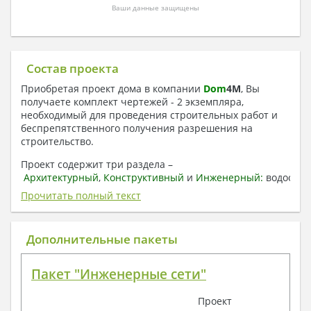
Ваши данные защищены
Состав проекта
Приобретая проект дома в компании
Dom
4
M
, Вы
получаете комплект чертежей - 2 экземпляра,
необходимый для проведения строительных работ и
беспрепятственного получения разрешения на
строительство.
Проект содержит три раздела –
Архитектурный
,
Конструктивный
и
Инженерный:
водоснаб
отопление, вентиляция, канализация,
Прочитать полный текст
электроснабжение (приобретается за дополнительную
плату) + Пояснительная записка.
Дополнительные пакеты
1. Архитектурный раздел:
Общие данные по проекту
Пакет "Инженерные сети"
План координационных осей
Поэтажные кладочные планы
Проект
Поэтажные маркировочные планы с