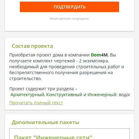
Ваши данные защищены
Состав проекта
Приобретая проект дома в компании
Dom
4
M
, Вы
получаете комплект чертежей - 2 экземпляра,
необходимый для проведения строительных работ и
беспрепятственного получения разрешения на
строительство.
Проект содержит три раздела –
Архитектурный
,
Конструктивный
и
Инженерный:
водоснаб
отопление, вентиляция, канализация,
Прочитать полный текст
электроснабжение (приобретается за дополнительную
плату) + Пояснительная записка.
Дополнительные пакеты
1. Архитектурный раздел:
Общие данные по проекту
Пакет "Инженерные сети"
План координационных осей