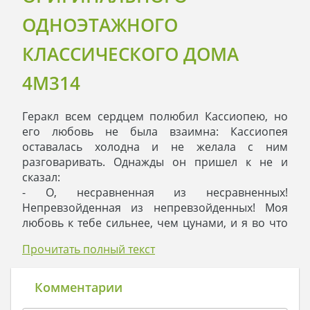
ОДНОЭТАЖНОГО
КЛАССИЧЕСКОГО ДОМА
4M314
Геракл всем сердцем полюбил Кассиопею, но
его любовь не была взаимна: Кассиопея
оставалась холодна и не желала с ним
разговаривать. Однажды он пришел к не и
сказал:
- О, несравненная из несравненных!
Непревзойденная из непревзойденных! Моя
любовь к тебе сильнее, чем цунами, и я во что
бы то не стало хочу добиться твоей взаимности!
Прочитать полный текст
Так что же мне сделать для тебя? Хочешь, я
подарю тебе планету, а хочешь, сделаю еще
один мировой океан?
Комментарии
На что Кассиопея ему ответила: