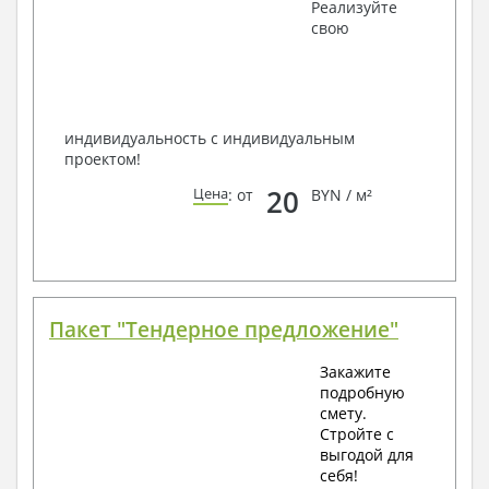
Получить профессиональную консультацию у
Реализуйте
наших специалистов, Вы можете любым
свою
способом связи: закажите обратный звонок,
по viber, e-mail, телефон -
наши контакты
.
Всегда рады Вам помочь!
индивидуальность с индивидуальным
проектом!
20
Цена
: от
BYN / м²
Пакет "Тендерное предложение"
Закажите
подробную
смету.
Стройте с
выгодой для
себя!