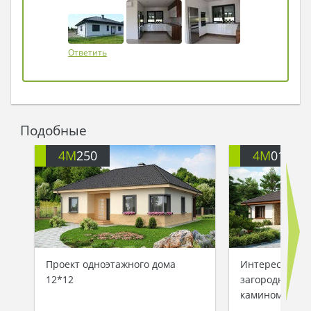
Ответить
Подобные
4M
250
4M
011
Проект одноэтажного дома
Интересный п
12*12
загородного д
камином