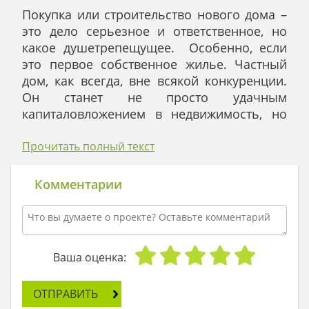
Покупка или строительство нового дома –
это дело серьезное и ответственное, но
какое душетрепещущее. Особенно, если
это первое собственное жилье. Частный
дом, как всегда, вне всякой конкуренции.
Он станет не просто удачным
капиталовложением в недвижимость, но
еще и инвестициями в здоровье, хорошее
настроение и душевное равновесие. В
Прочитать полный текст
таком доме, соседи не разбудят раньше
времени своим топотом. Еще одним
Комментарии
преимуществом частного дома является
наличие двора, в котором зеленый лужок
начинается прямо от порога. На нем
найдется место для шезлонгов, что бы
Ваша оценка:
позагорать, и, конечно же, для качелей.
А в голове уже крутятся слова песни из
ОТПРАВИТЬ
кинофильма “Электроник”: