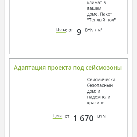
климат в
вашем
доме. Пакет
"Теплый пол"
9
Цена
: от
BYN / м²
Адаптация проекта под сейсмозоны
Сейсмически
безопасный
дом: и
надежно, и
красиво
1 670
Цена
: от
BYN