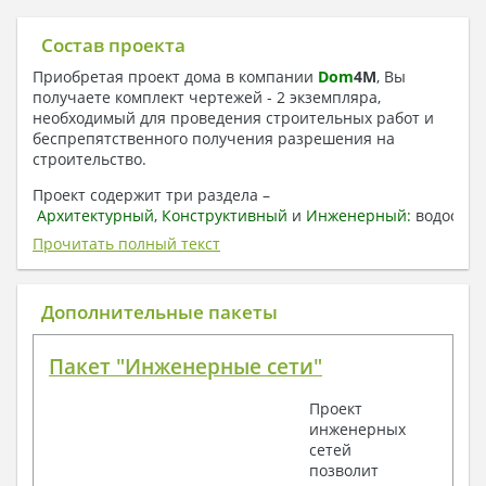
Состав проекта
Приобретая проект дома в компании
Dom
4
M
, Вы
получаете комплект чертежей - 2 экземпляра,
необходимый для проведения строительных работ и
беспрепятственного получения разрешения на
строительство.
Проект содержит три раздела –
Архитектурный
,
Конструктивный
и
Инженерный:
водоснаб
отопление, вентиляция, канализация,
Прочитать полный текст
электроснабжение (приобретается за дополнительную
плату) + Пояснительная записка.
Дополнительные пакеты
1. Архитектурный раздел:
Общие данные по проекту
Пакет "Инженерные сети"
План координационных осей
Поэтажные кладочные планы
Проект
Поэтажные маркировочные планы с
инженерных
экспликацией помещений
сетей
План кровли
позволит
Разрезы и состав конструкций