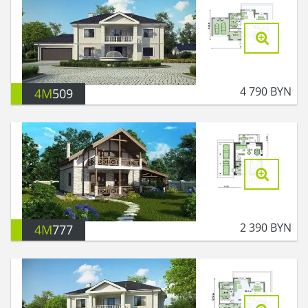
4 790
BYN
4M
509
2 390
BYN
4M
777