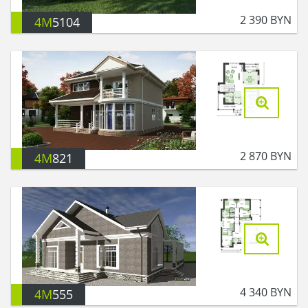
2 390
BYN
4M
5104
2 870
BYN
4M
821
4 340
BYN
4M
555