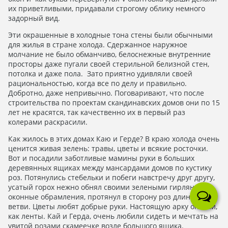
их приветливыми, придавали строгому облику немного
задорный вид.
Эти окрашенные в холодные тона стены были обычными
для жилья в стране холода. Сдержанное наружное
молчание не было обманчиво, белоснежные внутренние
просторы даже пугали своей стерильной белизной стен,
потолка и даже пола. Зато приятно удивляли своей
рациональностью, когда все по делу и правильно.
Добротно, даже непривычно. Поговаривают, что после
строительства по проектам скандинавских домов они по 15
лет не красятся, так качественно их в первый раз
колерами раскрасили.
Как жилось в этих домах Каю и Герде? В краю холода очень
ценится живая зелень: травы, цветы и всякие росточки.
Вот и посадили заботливые мамины руки в больших
деревянных ящиках между мансардами домов по кустику
роз. Потянулись стебельки и побеги навстречу друг другу,
усатый горох нежно обнял своими зелеными гирляндами
оконные обрамления, протянул в сторону роз длинные
ветви. Цветы любят добрые руки. Настоящую арку оплели,
как ленты. Кай и Герда, очень любили сидеть и мечтать на
увитой розами скамеечке возле большого ящика.