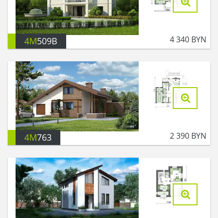
4 340
BYN
4M
509B
2 390
BYN
4M
763