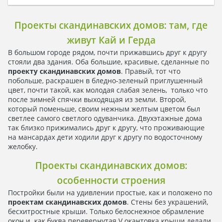
Проекты скандинавских домов: там, где
живут Кай и Герда
В большом городе рядом, почти прижавшись друг к другу
стояли два здания. Оба большие, красивые, сделанные по
проекту скандинавских домов
. Правый, тот что
побольше, раскрашен в бледно-зеленый приглушенный
цвет, почти такой, как молодая слабая зелень, только что
после зимней спячки выходящая из земли. Второй,
который поменьше, своим нежным желтым цветом был
светлее самого светлого одуванчика. Двухэтажные дома
так близко прижимались друг к другу, что проживающие
на мансардах дети ходили друг к другу по водосточному
желобку.
Проекты скандинавских домов:
особенности строения
Постройки были на удивлении простые, как и положено по
проектам скандинавских домов
. Стены без украшений,
бесхитростные крыши. Только белоснежное обрамление
окон и как буква перевернутая V окантовка крыши делали