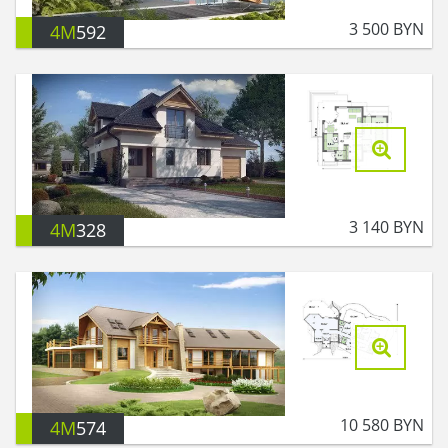
3 500
BYN
4M
592
3 140
BYN
4M
328
10 580
BYN
4M
574