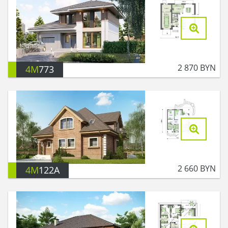
2 870
BYN
4M
773
2 660
BYN
4M
122A