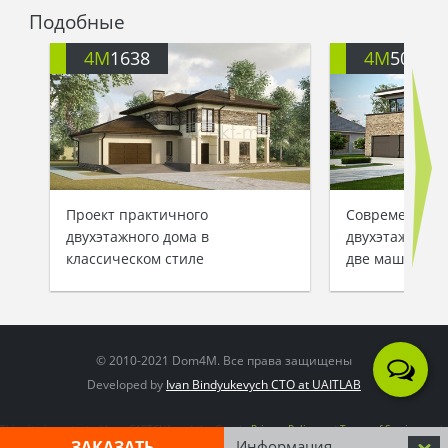
Подобные
4M
1638
4M
505
Проект практичного
Современный 
двухэтажного дома в
двухэтажного 
классическом стиле
две машины и
© 2010-2021 Dom4M. Все права защищены
Developed by
Ivan Bindyukevych CTO at UAITLAB
This site is protected by reCAPTCHA and the Google
Privacy Policy
and
Terms of Service
apply
ЗАКАЗАТЬ
Информация