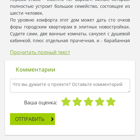
полностью устроит большое семейство, состоящее из
шести человек.
По уровню комфорта этот дом может дать сто очков
форы городским квартирам в элитных новостройках.
Судите сами, две ванные комнаты, санузел с душевой
кабинкой, плюс отдельная прачечная, и - барабанная
дробь – собственная баня. В какой городской квартире
Прочитать полный текст
такое возможно?
Но важнее то, что у каждого члена семьи есть
собственная отдельная комната. А всем вместе можно
Комментарии
собраться в просторной гостиной.
И как любит прихвастнуть папа, угощая гостей
шашлыками на террасе: "Мы можем жить здесь
неделями. У нас есть все. А чего нет, пойдем в гараж,
Ваша оценка:
сядем в машину и доедем до ближайшего магазина.
Там и купим…" "…или сами вырастим в своем саду-
огороде", - тихо добавляет дед.
ОТПРАВИТЬ