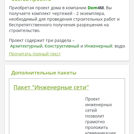
Приобретая проект дома в компании
Dom
4
M
, Вы
получаете комплект чертежей - 2 экземпляра,
необходимый для проведения строительных работ и
беспрепятственного получения разрешения на
строительство.
Проект содержит три раздела –
Архитектурный
,
Конструктивный
и
Инженерный:
водоснаб
отопление, вентиляция, канализация,
Прочитать полный текст
электроснабжение (приобретается за дополнительную
плату) + Пояснительная записка.
Дополнительные пакеты
1. Архитектурный раздел:
Общие данные по проекту
Пакет "Инженерные сети"
План координационных осей
Поэтажные кладочные планы
Проект
Поэтажные маркировочные планы с
инженерных
экспликацией помещений
сетей
План кровли
позволит
Разрезы и состав конструкций
грамотно
Фасады с ведомостью внешних отделок
проложить
Элементы проемов – спецификация
коммуникации
Ведомость перемычек – сечения и