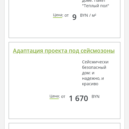
доме. Пакет
"Теплый пол"
9
Цена
: от
BYN / м²
Адаптация проекта под сейсмозоны
Сейсмически
безопасный
дом: и
надежно, и
красиво
1 670
Цена
: от
BYN