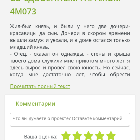
4M073
Жил-был князь, и были у него две дочери-
красавицы да сын. Дочери в скором времени
вышли замуж и уехали, и в доме остался только
младший князь.
- Отец, - сказал он однажды, - стены и крыша
твоего дома служили мне приютом много лет: я
здесь вырос и провел свою юность. Но сейчас,
когда мне достаточно лет, чтобы обрести
настоящую силу, мне нужен свой дом, где я буду
Прочитать полный текст
полноправным хозяином. По княжеским
традициям, я решил построить его таким, каким
он мне видится.
Комментарии
- Это достойное решение, - ответил князь, - но
помни: мой дом навсегда останется и твоим
домом.
- Спасибо тебе за доверие, - ответил сын и ушел.
Он нашел лучших мастеров, и сказал им:
Ваша оценка: