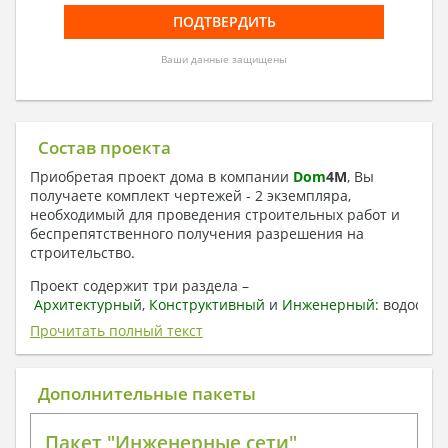
Ваши данные защищены
Состав проекта
Приобретая проект дома в компании
Dom
4
M
, Вы
получаете комплект чертежей - 2 экземпляра,
необходимый для проведения строительных работ и
беспрепятственного получения разрешения на
строительство.
Проект содержит три раздела –
Архитектурный
,
Конструктивный
и
Инженерный:
водоснаб
отопление, вентиляция, канализация,
Прочитать полный текст
электроснабжение (приобретается за дополнительную
плату) + Пояснительная записка.
Дополнительные пакеты
1. Архитектурный раздел:
Общие данные по проекту
Пакет "Инженерные сети"
План координационных осей