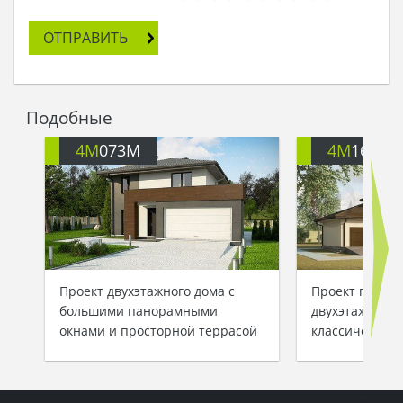
- Я хочу, чтобы на вот этом месте вы построили
двухэтажный дом, современный, с
ОТПРАВИТЬ
белоснежными стенами, балконом и террасой.
И не забудьте про встроенный гараж!
Мастера кивнули и принялись за дело. И вышел
такой красивый дом, какого, вероятно, все
Подобные
княжество за свою историю еще не видало!
Тогда младший князь пришел к отцу и сказал:
4M
073M
4M
1638
- Ну вот, теперь я могу смело заявить, что двери
моего дома всегда для тебя открыты!
Отец лишь кивнул в ответ, что означало его
полное доверие и согласие…
Проект двухэтажного дома с
Проект практ
большими панорамными
двухэтажного 
окнами и просторной террасой
классическом 