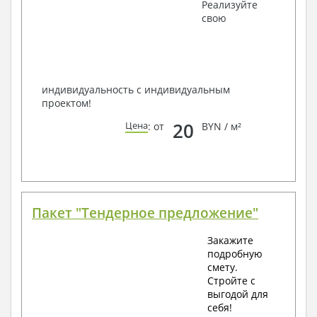
Получить профессиональную консультацию у
Реализуйте
наших специалистов, Вы можете любым
свою
способом связи: закажите обратный звонок,
по viber, e-mail, телефон -
наши контакты
.
Всегда рады Вам помочь!
индивидуальность с индивидуальным
проектом!
20
Цена
: от
BYN / м²
Пакет "Тендерное предложение"
Закажите
подробную
смету.
Стройте с
выгодой для
себя!