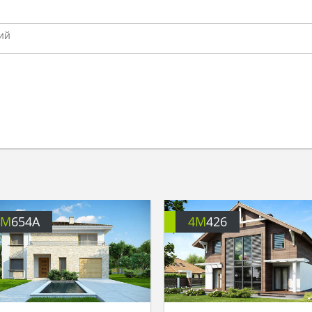
4M
654A
4M
426