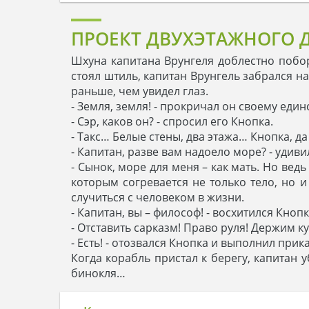
ПРОЕКТ ДВУХЭТАЖНОГО 
Шхуна капитана Врунгеля доблестно побор
стоял штиль, капитан Врунгель забрался н
раньше, чем увидел глаз.
- Земля, земля! - прокричал он своему еди
- Сэр, каков он? - спросил его Кнопка.
- Такс… Белые стены, два этажа… Кнопка, да
- Капитан, разве вам надоело море? - удив
- Сынок, море для меня – как мать. Но вед
которым согревается не только тело, но 
случиться с человеком в жизни.
- Капитан, вы – философ! - восхитился Кнопк
- Отставить сарказм! Право руля! Держим к
- Есть! - отозвался Кнопка и выполнил прика
Когда корабль пристал к берегу, капитан 
бинокля…