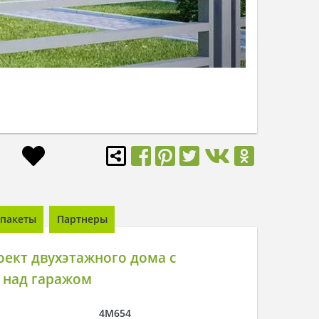
пакеты
Партнеры
ект двухэтажного дома с
 над гаражом
4M654