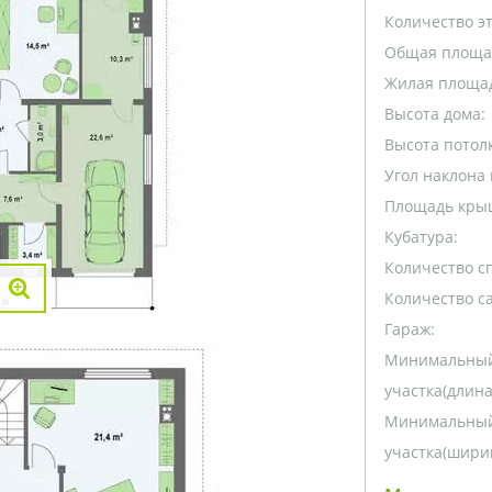
Количество э
Общая площа
Жилая площа
Высота дома:
Высота потолк
Угол наклона 
Площадь кры
Кубатура:
Количество с
Количество са
Гараж:
Минимальный
участка(длина
Минимальный
участка(ширин