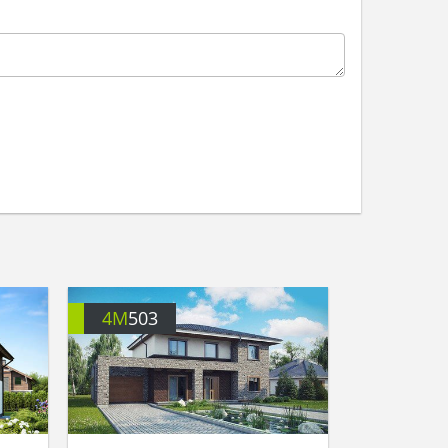
4M
503