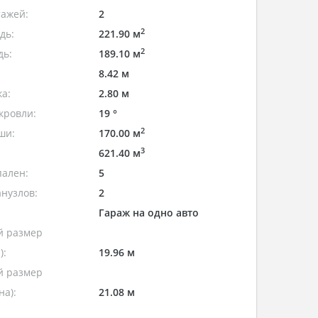
тажей:
2
2
дь:
221.90 м
2
дь:
189.10 м
8.42 м
а:
2.80 м
кровли:
19 °
2
ши:
170.00 м
3
621.40 м
пален:
5
нузлов:
2
Гараж на одно авто
 размер
):
19.96 м
 размер
а):
21.08 м