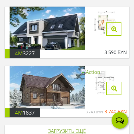
3 590
BYN
4M
3227
3 740
BYN
4M
1837
3 740
BYN
ЗАГРУЗИТЬ ЕЩЁ