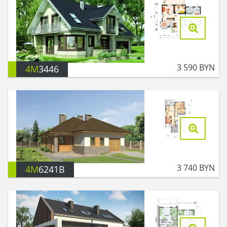
3 590
BYN
4M
3446
3 740
BYN
4M
6241B