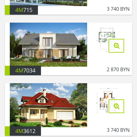
3 740
BYN
4M
715
2 870
BYN
4M
7034
3 740
BYN
4M
3612