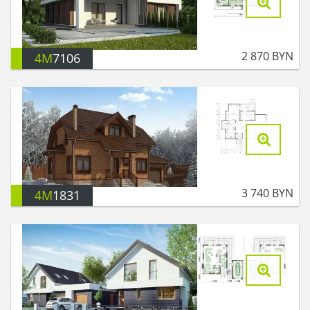
2 870
BYN
4M
7106
3 740
BYN
4M
1831