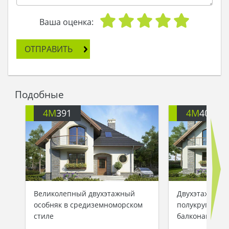
Ваша оценка:
ОТПРАВИТЬ
Подобные
4M
391
4M
401
Великолепный двухэтажный
Двухэтажный 
особняк в средиземноморском
полукруглыми
стиле
балконами