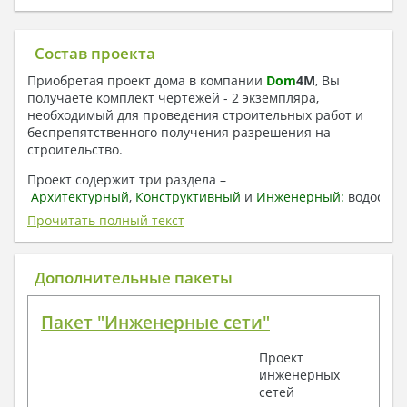
Состав проекта
Приобретая проект дома в компании
Dom
4
M
, Вы
получаете комплект чертежей - 2 экземпляра,
необходимый для проведения строительных работ и
беспрепятственного получения разрешения на
строительство.
Проект содержит три раздела –
Архитектурный
,
Конструктивный
и
Инженерный:
водоснаб
отопление, вентиляция, канализация,
Прочитать полный текст
электроснабжение (приобретается за дополнительную
плату) + Пояснительная записка.
Дополнительные пакеты
1. Архитектурный раздел:
Общие данные по проекту
Пакет "Инженерные сети"
План координационных осей
Поэтажные кладочные планы
Проект
Поэтажные маркировочные планы с
инженерных
экспликацией помещений
сетей
План кровли