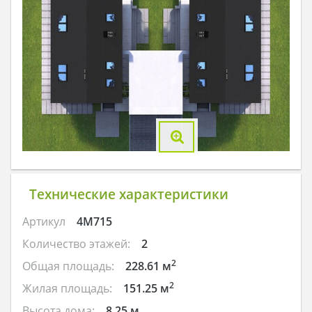
Технические характеристики
Артикул
4M715
Количество этажей:
2
2
Общая площадь:
228.61 м
2
Жилая площадь:
151.25 м
Высота дома:
8.25 м