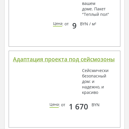
вашем
доме. Пакет
"Теплый пол"
9
Цена
: от
BYN / м²
Адаптация проекта под сейсмозоны
Сейсмически
безопасный
дом: и
надежно, и
красиво
1 670
Цена
: от
BYN