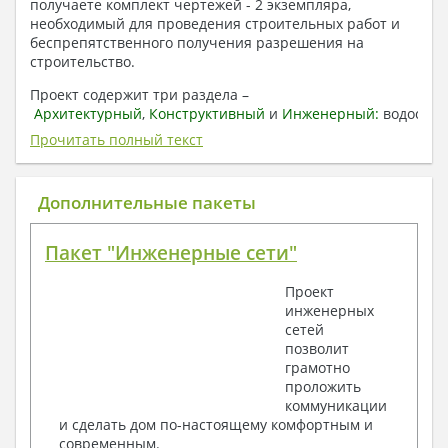
получаете комплект чертежей - 2 экземпляра,
необходимый для проведения строительных работ и
беспрепятственного получения разрешения на
строительство.
Проект содержит три раздела –
Архитектурный
,
Конструктивный
и
Инженерный:
водоснаб
отопление, вентиляция, канализация,
Прочитать полный текст
электроснабжение (приобретается за дополнительную
плату) + Пояснительная записка.
Дополнительные пакеты
1. Архитектурный раздел:
Общие данные по проекту
Пакет "Инженерные сети"
План координационных осей
Поэтажные кладочные планы
Проект
Поэтажные маркировочные планы с
инженерных
экспликацией помещений
сетей
План кровли
позволит
Разрезы и состав конструкций
грамотно
Фасады с ведомостью внешних отделок
проложить
Элементы проемов – спецификация
коммуникации
Ведомость перемычек – сечения и
и сделать дом по-настоящему комфортным и
спецификация
современным.
Экспликация полов