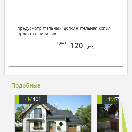
предусмотрительных: дополнительная копия
проекта с печатью
120
Цена
BYN.
Подобные
4M
401
4M
751