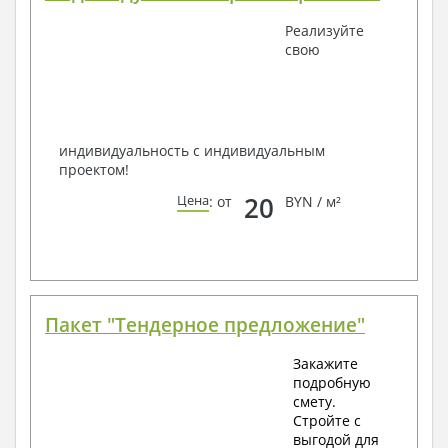
Получить профессиональную консультацию у
Реализуйте
наших специалистов, Вы можете любым
свою
способом связи: закажите обратный звонок,
по viber, e-mail, телефон -
наши контакты
.
Всегда рады Вам помочь!
индивидуальность с индивидуальным
проектом!
20
Цена
: от
BYN / м²
Пакет "Тендерное предложение"
Закажите
подробную
смету.
Стройте с
выгодой для