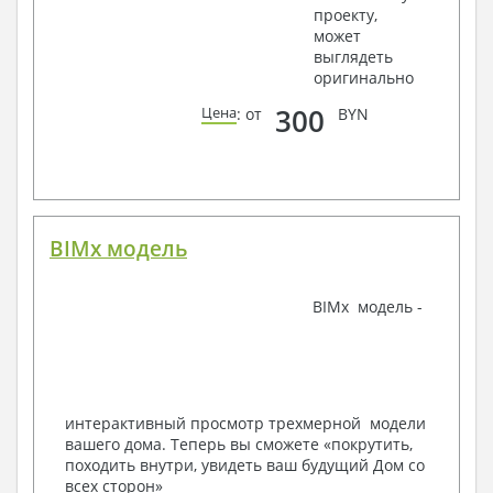
проекту,
крепления, сечения
может
Ведомости расхода стали и бетона
выглядеть
3. Инженерный раздел (приобретается по желанию
оригинально
за дополнительную плату):
300
Цена
: от
BYN
Водоснабжение и канализация
Условные обозначения с общими данными
Поэтажная система водоснабжения и
канализации
Аксонометрическая схема водоснабжения и
канализации
BIMx модель
Узлы и спецификация материалов
Отопление, вентиляция
BIMx модель -
Условные обозначения с общими данными
Система вентиляции
Система отопления
Аксонометрическая схема системы отопления
Тепловая схема
интерактивный просмотр трехмерной модели
Спецификация материалов
вашего дома. Теперь вы сможете «покрутить,
Электротехнические решения:
походить внутри, увидеть ваш будущий Дом со
всех сторон»