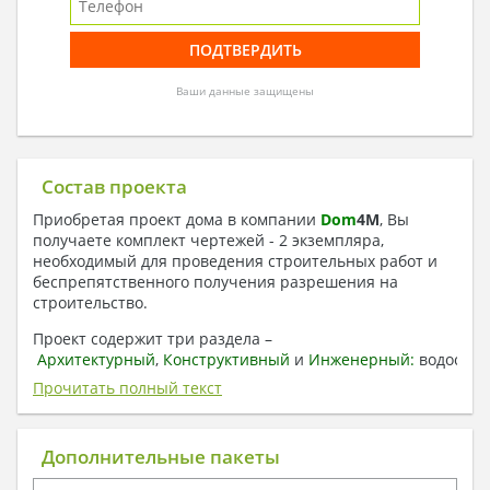
Ваши данные защищены
Состав проекта
Приобретая проект дома в компании
Dom
4
M
, Вы
получаете комплект чертежей - 2 экземпляра,
необходимый для проведения строительных работ и
беспрепятственного получения разрешения на
строительство.
Проект содержит три раздела –
Архитектурный
,
Конструктивный
и
Инженерный:
водоснаб
отопление, вентиляция, канализация,
Прочитать полный текст
электроснабжение (приобретается за дополнительную
плату) + Пояснительная записка.
Дополнительные пакеты
1. Архитектурный раздел: