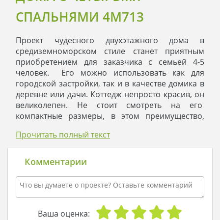
СПАЛЬНЯМИ 4M713
Проект чудесного двухэтажного дома в
средиземноморском стиле станет приятным
приобретением для заказчика с семьей 4-5
человек. Его можно использовать как для
городской застройки, так и в качестве домика в
деревне или дачи. Коттедж непросто красив, он
великолепен. Не стоит смотреть на его
компактные размеры, в этом преимущество,
коттедж можно поместить на любом участке,
Прочитать полный текст
включая стандарт в 6 соток.
Издали дом чем-то напоминает грибницу белых
грибов, словно два боровичка притулились друг
Комментарии
к другу. Совершенно белоснежные стены
второго этажа книзу приобретают желтоватый
оттенок. Сверху коробка в двух уровнях покрыта
четырехскатной кровлей, напоминающей
грибную шляпку, из битумной черепицы светло-
Ваша оценка: