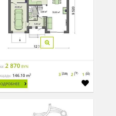
2 870
на:
BYN
3
2
1
2
146.10 m
ощадь:
ПОДРОБНЕЕ