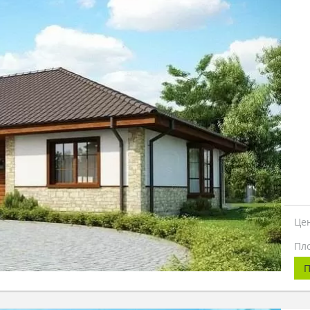
Це
Пл