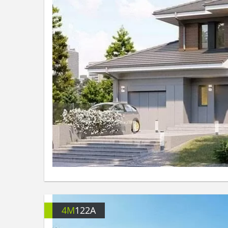
4M
122A