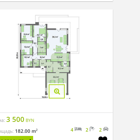
3 500
на:
BYN
4
2
2
2
182.00 m
ощадь: