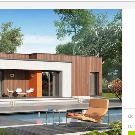
Це
Пл