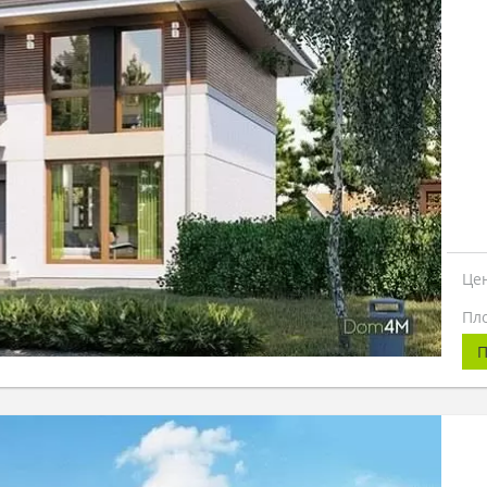
Це
Пл