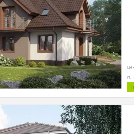
Це
Пл