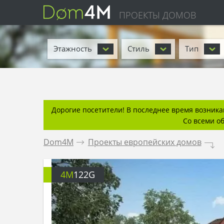
ПРОЕКТЫ ДОМОВ
Этажность
Стиль
Тип
Дорогие посетители! В последнее время возникаю
Со всеми о
Dom4M
.
Проекты европейских домов
.
4M
122G