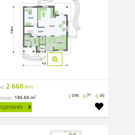
2 660
на:
BYN
3
3
0
2
186.60 m
ощадь:
ПОДРОБНЕЕ