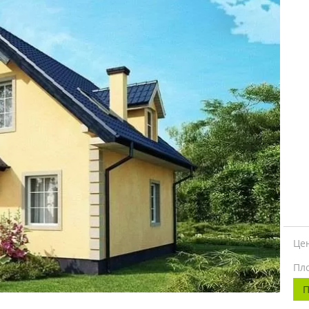
Це
Пл