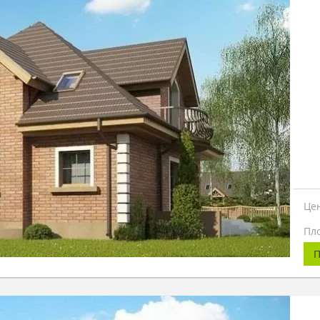
Це
Пл