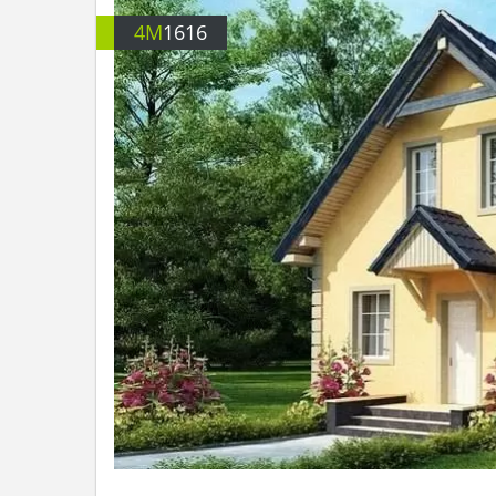
4M
1616