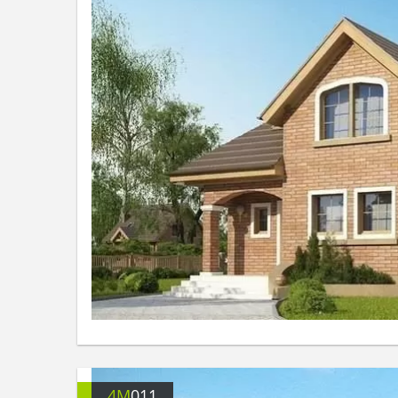
4M
011