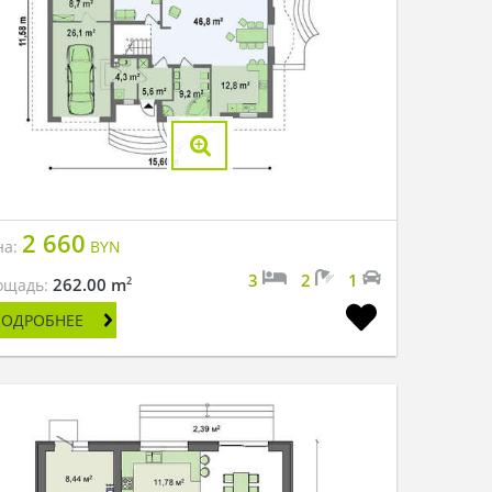
2 660
на:
BYN
3
2
1
2
262.00 m
ощадь:
ПОДРОБНЕЕ