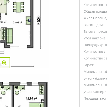
Количество э
Общая площа
Жилая площа
Высота дома:
Высота потолк
Угол наклона 
Площадь кры
Количество с
Количество са
Гараж:
Минимальный
участка(длина
Минимальный
участка(ширин
Площадь заст