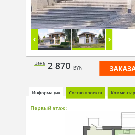
2 870
Цена
ЗАКАЗ
BYN
Информация
Состав проекта
Комментари
Первый этаж: