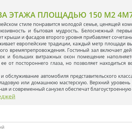
А ЭТАЖА ПЛОЩАДЬЮ 150 М2 4M
ейском стиле понравится молодой семье, ценящей комфо
склюзивность и бытовая мудрость. Белоснежный перв
т крыши и фасадов второго уровня прибавляет сочетани
кивает европейские традиции, каждый метр площади в
тного времяпрепровождения. Гостиный зал включает д
одок и больших витражных окон помещение наполняетс
 ее от постороннего глаза, но позволяет находиться в
и обслуживание автомобиля представительского класса
 кладовую или домашнюю мастерскую. Верхний уровень
ная и современный санузел обеспечат благоустроенную 
теджей