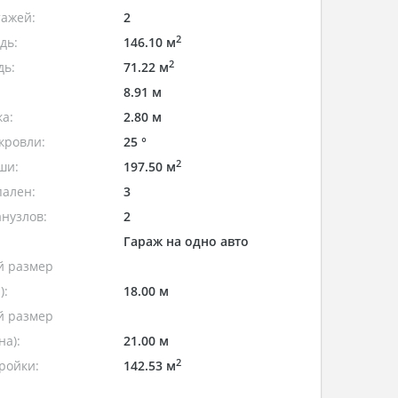
тажей:
2
2
дь:
146.10 м
2
дь:
71.22 м
8.91 м
а:
2.80 м
кровли:
25 °
2
ши:
197.50 м
пален:
3
нузлов:
2
Гараж на одно авто
 размер
):
18.00 м
 размер
а):
21.00 м
2
ройки:
142.53 м