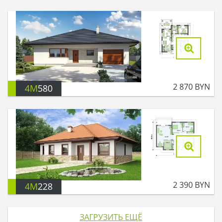
2 870
BYN
4M
580
2 390
BYN
4M
228
ЗАГРУЗИТЬ ЕЩЁ