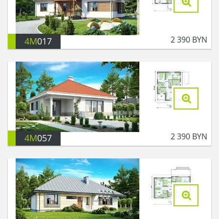
2 390
BYN
4M
017
2 390
BYN
4M
057