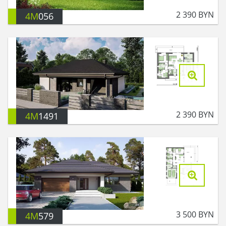
2 390
BYN
4M
056
2 390
BYN
4M
1491
3 500
BYN
4M
579