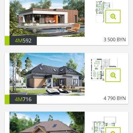
3 500
BYN
4M
592
4 790
BYN
4M
716