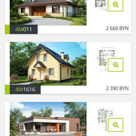
2 660
BYN
4M
011
2 390
BYN
4M
1616