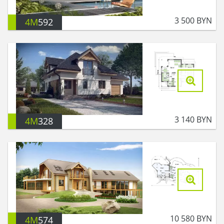
3 500
BYN
4M
592
3 140
BYN
4M
328
10 580
BYN
4M
574