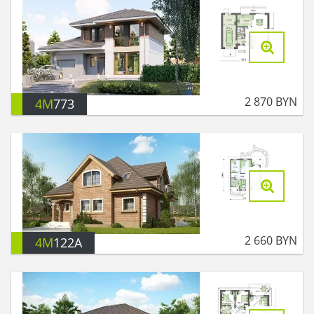
2 870
BYN
4M
773
2 660
BYN
4M
122A