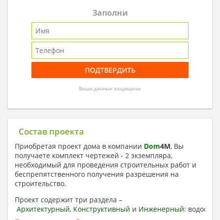
Заполни
Ваши данные защищены
Состав проекта
Приобретая проект дома в компании
Dom
4
M
, Вы
получаете комплект чертежей - 2 экземпляра,
необходимый для проведения строительных работ и
беспрепятственного получения разрешения на
строительство.
Проект содержит три раздела –
Архитектурный
,
Конструктивный
и
Инженерный:
водоснаб
отопление, вентиляция, канализация,