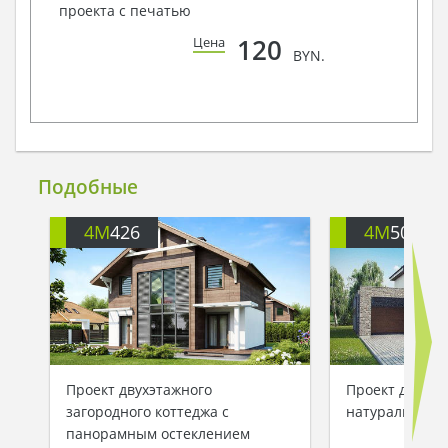
проекта с печатью
120
Цена
BYN.
Подобные
4M
426
4M
503
Проект двухэтажного
Проект двухэт
загородного коттеджа с
натуральным 
панорамным остеклением