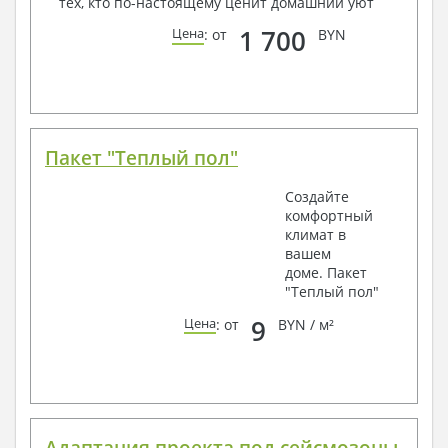
тех, кто по-настоящему ценит домашний уют
1 700
Цена
: от
BYN
Пакет "Теплый пол"
Создайте
комфортный
климат в
вашем
доме. Пакет
"Теплый пол"
9
Цена
: от
BYN / м²
Адаптация проекта под сейсмозоны