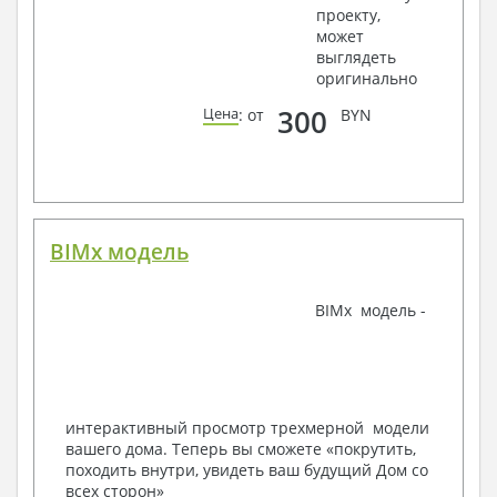
проекту,
крепления, сечения
может
Ведомости расхода стали и бетона
выглядеть
3. Инженерный раздел (приобретается по желанию
оригинально
за дополнительную плату):
300
Цена
: от
BYN
Водоснабжение и канализация
Условные обозначения с общими данными
Поэтажная система водоснабжения и
канализации
Аксонометрическая схема водоснабжения и
канализации
BIMx модель
Узлы и спецификация материалов
Отопление, вентиляция
BIMx модель -
Условные обозначения с общими данными
Система вентиляции
Система отопления
Аксонометрическая схема системы отопления
Тепловая схема
интерактивный просмотр трехмерной модели
Спецификация материалов
вашего дома. Теперь вы сможете «покрутить,
Электротехнические решения:
походить внутри, увидеть ваш будущий Дом со
всех сторон»