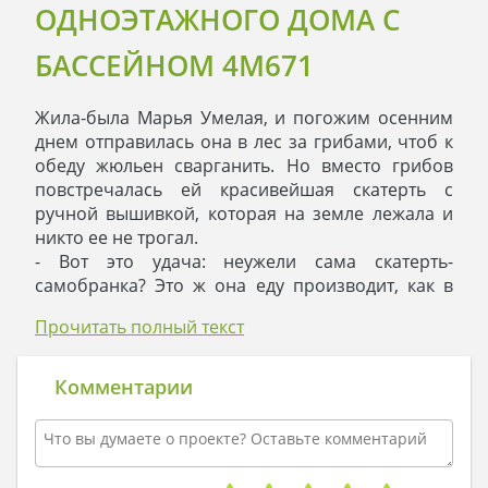
ОДНОЭТАЖНОГО ДОМА С
БАССЕЙНОМ 4M671
Жила-была Марья Умелая, и погожим осенним
днем отправилась она в лес за грибами, чтоб к
обеду жюльен сварганить. Но вместо грибов
повстречалась ей красивейшая скатерть с
ручной вышивкой, которая на земле лежала и
никто ее не трогал.
- Вот это удача: неужели сама скатерть-
самобранка? Это ж она еду производит, как в
ресторане! Ее только на стол положи и желание
Прочитать полный текст
загадай! - сказала Марья Умелая.
- Эй, красавица, ты на меня свои обязанности по
дому не перекладывай, - возмутилась скатерть, –
Комментарии
я стряпать не умею и не люблю. По другой части
волшебства мастерю.
- А новый дом смастерить можешь? - спросила
девушка.