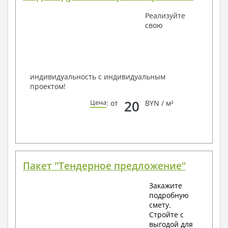
Получить профессиональную консультацию у
Реализуйте
наших специалистов, Вы можете любым
свою
способом связи: закажите обратный звонок,
по viber, e-mail, телефон -
наши контакты
.
Всегда рады Вам помочь!
индивидуальность с индивидуальным
проектом!
20
Цена
: от
BYN / м²
Пакет "Тендерное предложение"
Закажите
подробную
смету.
Стройте с
выгодой для