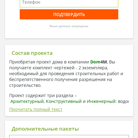
Ваши данные защищены
Состав проекта
Приобретая проект дома в компании
Dom
4
M
, Вы
получаете комплект чертежей - 2 экземпляра,
необходимый для проведения строительных работ и
беспрепятственного получения разрешения на
строительство.
Проект содержит три раздела –
Архитектурный
,
Конструктивный
и
Инженерный:
водоснаб
отопление, вентиляция, канализация,
Прочитать полный текст
электроснабжение (приобретается за дополнительную
плату) + Пояснительная записка.
Дополнительные пакеты
1. Архитектурный раздел: