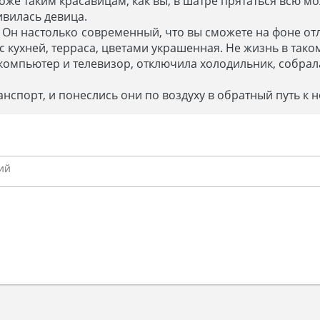
гоже таким красавицам, как вы, в шатре прятаться всю мо
живилась девица.
и! Он настолько современный, что вы сможете на фоне о
 с кухней, терраса, цветами украшенная. Не жизнь в тако
компьютер и телевизор, отключила холодильник, собрал
анспорт, и понеслись они по воздуху в обратный путь к