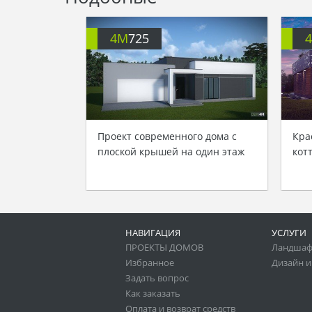
4M
725
Проект современного дома с
Кра
плоской крышей на один этаж
кот
НАВИГАЦИЯ
УСЛУГИ
ПРОЕКТЫ ДОМОВ
Ландшаф
Избранное
Дизайн и
Задать вопрос
Как заказать
Оплата и возврат средств