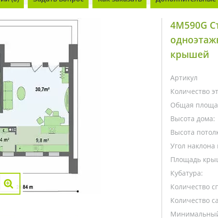
4M590G С
одноэтажн
крышей
Артикул
Количество э
Общая площа
Высота дома:
Высота потолк
Угол наклона 
Площадь кры
Кубатура:
Количество с
Количество са
Минимальный