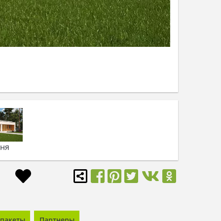
ьня
пакеты
Партнеры