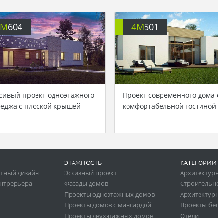
4M
604
4M
501
сивый проект одноэтажного
Проект современного дома 
теджа с плоской крышей
комфортабельной гостиной
ЭТАЖНОСТЬ
КАТЕГОРИИ
тный дизайн
Эскизный проект
Архитектур
нтрерьера
Фасады домов
Строительн
Проекты одноэтажных домов
Архитектурн
Проекты домов с мансардой
Проекты бе
Проекты двухэтажных домов
Отели