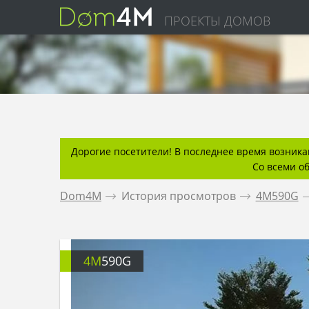
ПРОЕКТЫ ДОМОВ
Дорогие посетители! В последнее время возникаю
Со всеми о
Dom4M
.
История просмотров
.
4M590G
.
4M
590G