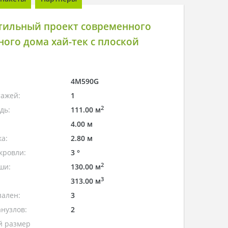
тильный проект современного
ого дома хай-тек с плоской
4M590G
тажей:
1
2
дь:
111.00 м
4.00 м
а:
2.80 м
кровли:
3 °
2
ши:
130.00 м
3
313.00 м
пален:
3
нузлов:
2
 размер