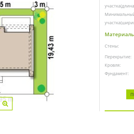
участка(длина
Минимальный
участка(ширин
Материалы
Стены:
Перекрытие:
Кровля:
Фундамент:
П