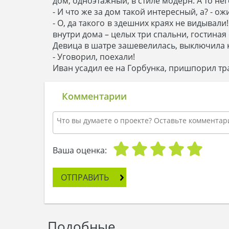
дом, одноэтажный, в стиле модерн. А то не
- И что же за дом такой интересный, а? - о
- О, да такого в здешних краях не видывал
внутри дома – целых три спальни, гостиная
Девица в шатре зашевелилась, выключила 
- Уговорил, поехали!
Иван усадил ее на Горбунка, пришпорил тр
Комментарии
Ваша оценка:
ОТПРАВИТЬ
Подобные