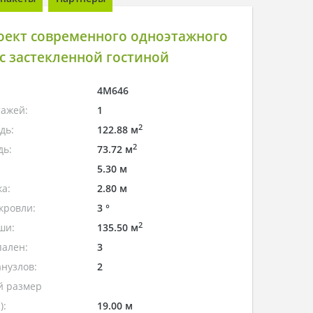
оект современного одноэтажного
с застекленной гостиной
4M646
тажей:
1
2
дь:
122.88 м
2
дь:
73.72 м
5.30 м
а:
2.80 м
кровли:
3 °
2
ши:
135.50 м
пален:
3
нузлов:
2
 размер
):
19.00 м