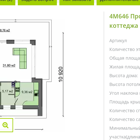
4M646 Пр
коттеджа 
Артикул
Количество э
Общая площа
Жилая площа
Высота дома:
Высота потолк
Угол наклона 
Площадь кры
Количество с
Количество са
Минимальный
участка(длина