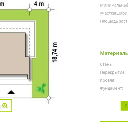
Минимальный
участка(ширин
Площадь заст
Материалы
Стены:
Перекрытие:
Кровля:
Фундамент:
П