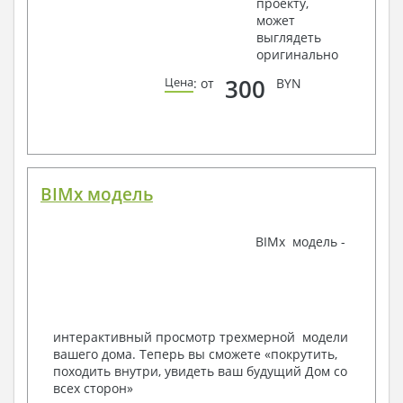
проекту,
крепления, сечения
может
Ведомости расхода стали и бетона
выглядеть
3. Инженерный раздел (приобретается по желанию
оригинально
за дополнительную плату):
300
Цена
: от
BYN
Водоснабжение и канализация
Условные обозначения с общими данными
Поэтажная система водоснабжения и
канализации
Аксонометрическая схема водоснабжения и
канализации
BIMx модель
Узлы и спецификация материалов
Отопление, вентиляция
BIMx модель -
Условные обозначения с общими данными
Система вентиляции
Система отопления
Аксонометрическая схема системы отопления
Тепловая схема
интерактивный просмотр трехмерной модели
Спецификация материалов
вашего дома. Теперь вы сможете «покрутить,
Электротехнические решения:
походить внутри, увидеть ваш будущий Дом со
всех сторон»
Условные обозначения и общие данные