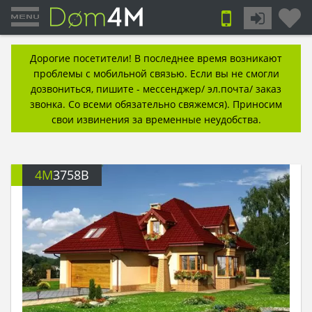
Дорогие посетители! В последнее время возникают
проблемы с мобильной связью. Если вы не смогли
дозвониться, пишите - мессенджер/ эл.почта/ заказ
звонка. Со всеми обязательно свяжемся). Приносим
свои извинения за временные неудобства.
4M
3758B