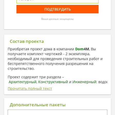
Ваши данные защищены
Состав проекта
Приобретая проект дома в компании
Dom
4
M
, Вы
получаете комплект чертежей - 2 экземпляра,
необходимый для проведения строительных работ и
беспрепятственного получения разрешения на
строительство.
Проект содержит три раздела –
Архитектурный
,
Конструктивный
и
Инженерный:
водоснаб
отопление, вентиляция, канализация,
Прочитать полный текст
электроснабжение (приобретается за дополнительную
плату) + Пояснительная записка.
Дополнительные пакеты
1. Архитектурный раздел:
Общие данные по проекту