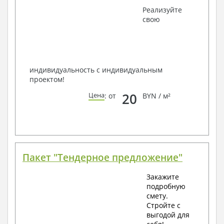
Получить профессиональную консультацию у
Реализуйте
наших специалистов, Вы можете любым
свою
способом связи: закажите обратный звонок,
по viber, e-mail, телефон -
наши контакты
.
Всегда рады Вам помочь!
индивидуальность с индивидуальным
проектом!
20
Цена
: от
BYN / м²
Пакет "Тендерное предложение"
Закажите
подробную
смету.
Стройте с
выгодой для