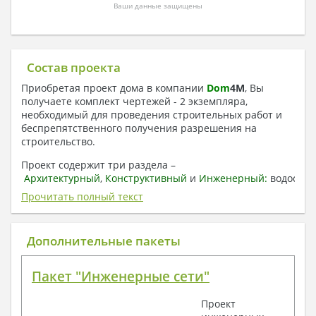
Ваши данные защищены
Состав проекта
Приобретая проект дома в компании
Dom
4
M
, Вы
получаете комплект чертежей - 2 экземпляра,
необходимый для проведения строительных работ и
беспрепятственного получения разрешения на
строительство.
Проект содержит три раздела –
Архитектурный
,
Конструктивный
и
Инженерный:
водоснаб
отопление, вентиляция, канализация,
Прочитать полный текст
электроснабжение (приобретается за дополнительную
плату) + Пояснительная записка.
Дополнительные пакеты
1. Архитектурный раздел:
Общие данные по проекту
Пакет "Инженерные сети"
План координационных осей
Поэтажные кладочные планы
Проект
Поэтажные маркировочные планы с