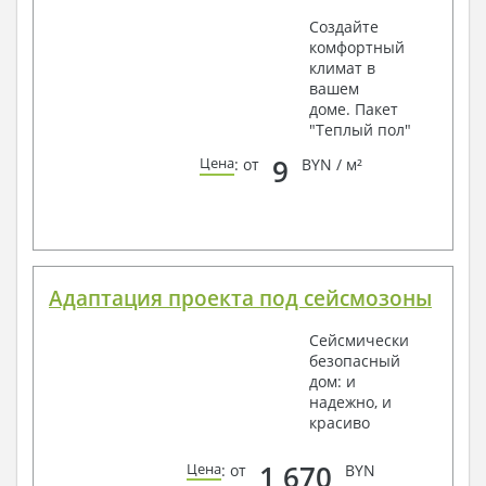
Создайте
комфортный
климат в
вашем
доме. Пакет
"Теплый пол"
9
Цена
: от
BYN / м²
Адаптация проекта под сейсмозоны
Сейсмически
безопасный
дом: и
надежно, и
красиво
1 670
Цена
: от
BYN