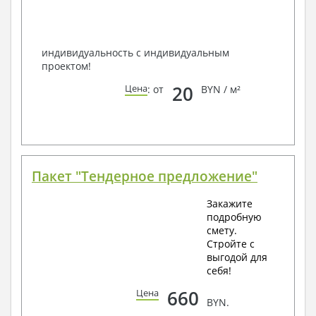
по viber, e-mail, телефон -
наши контакты
.
Всегда рады Вам помочь!
индивидуальность с индивидуальным
проектом!
20
Цена
: от
BYN / м²
Пакет "Тендерное предложение"
Закажите
подробную
смету.
Стройте с
выгодой для
себя!
660
Цена
BYN.