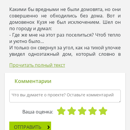
Какими бы вредными не были домовята, но они
совершенно не обходились без дома. Вот и
домовенок Кузя не был исключением. Шел он
по городу и думал:
- Где же мне на этот раз поселиться? Чтоб тепло
и уютно было…
И только он свернул за угол, как на тихой улочке
увидел одноэтажный дом, который словно в
упор смотрел на Кузю.
Прочитать полный текст
- Надо же! Какой милый дом попался, а ведь не
прошел и час поисков! - вдохновился
домовенок. – Надо в дом войти: посмотреть,
Комментарии
такой ли он красивый и внутри!
И Кузя пробрался в дом, попав сразу в
гостиную.
- Ничего себе, сколько здесь места! - приложил
он ладонь к голове. – Никогда подобного дома
Ваша оценка:
не видел.
Он прошелся по дому, заглянув везде.
ОТПРАВИТЬ