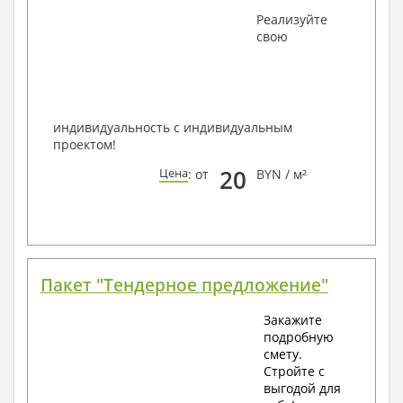
Получить профессиональную консультацию у
Реализуйте
наших специалистов, Вы можете любым
свою
способом связи: закажите обратный звонок,
по viber, e-mail, телефон -
наши контакты
.
Всегда рады Вам помочь!
индивидуальность с индивидуальным
проектом!
20
Цена
: от
BYN / м²
Пакет "Тендерное предложение"
Закажите
подробную
смету.
Стройте с
выгодой для