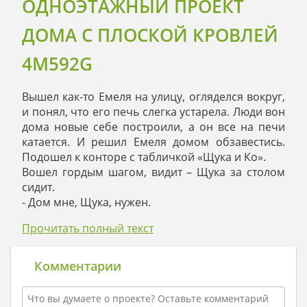
ОДНОЭТАЖНЫЙ ПРОЕКТ
ДОМА С ПЛОСКОЙ КРОВЛЕЙ
4M592G
Вышел как-то Емеля на улицу, огляделся вокруг,
и понял, что его печь слегка устарела. Люди вон
дома новые себе построили, а он все на печи
катается. И решил Емеля домом обзавестись.
Подошел к конторе с табличкой «Щука и Ко».
Вошел гордым шагом, видит – Щука за столом
сидит.
- Дом мне, Щука, нужен.
- Что ж, раз так, то мы работаем на условиях «по
Прочитать полный текст
щучьему велению, по вашему хотению». Ты,
Емеля, определись, какой дом хочешь.
- Современный! Чтоб стильный вышел и
Комментарии
крепкий. Одного этажа мне достаточно будет.
- А комнат сколько?