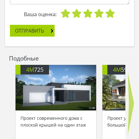
- Четыре, думаю, достаточно. А пятая – гостиная.
Да вот только по печи своей тосковать буду…
- А мы тебе камин в гостиной сделаем, чтоб ты
Ваша оценка:
сидя рядом у огня греться мог! - предложила
Щука, - а еду будешь готовить на кухне. Там тоже
ОТПРАВИТЬ
печь, только поменьше, чем та, на которой ты
катаешься.
- Значит, так все и сделаем! - сказал Емеля и на
договоре о щучьем велении подписался: «дом
Подобные
по моему хотению!»
- Отличная идея! - обрадовался Емеля и… открыл
4M
725
4M
592
глаза.
- Приснится же такое! - сказал он и отправился в
строительную контору, дом новый обсудить…
Проект современного дома с
Проект уютног
плоской крышей на один этаж
большой семь