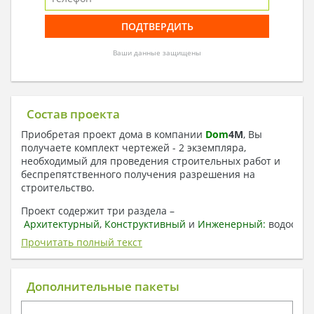
Ваши данные защищены
Состав проекта
Приобретая проект дома в компании
Dom
4
M
, Вы
получаете комплект чертежей - 2 экземпляра,
необходимый для проведения строительных работ и
беспрепятственного получения разрешения на
строительство.
Проект содержит три раздела –
Архитектурный
,
Конструктивный
и
Инженерный:
водоснаб
отопление, вентиляция, канализация,
Прочитать полный текст
электроснабжение (приобретается за дополнительную
плату) + Пояснительная записка.
Дополнительные пакеты
1. Архитектурный раздел:
Общие данные по проекту