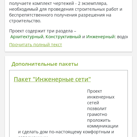
получаете комплект чертежей - 2 экземпляра,
необходимый для проведения строительных работ и
беспрепятственного получения разрешения на
строительство.
Проект содержит три раздела –
Архитектурный
,
Конструктивный
и
Инженерный:
водоснаб
отопление, вентиляция, канализация,
Прочитать полный текст
электроснабжение (приобретается за дополнительную
плату) + Пояснительная записка.
Дополнительные пакеты
1. Архитектурный раздел:
Общие данные по проекту
Пакет "Инженерные сети"
План координационных осей
Поэтажные кладочные планы
Проект
Поэтажные маркировочные планы с
инженерных
экспликацией помещений
сетей
План кровли
позволит
Разрезы и состав конструкций
грамотно
Фасады с ведомостью внешних отделок
проложить
Элементы проемов – спецификация
коммуникации
Ведомость перемычек – сечения и
и сделать дом по-настоящему комфортным и
спецификация