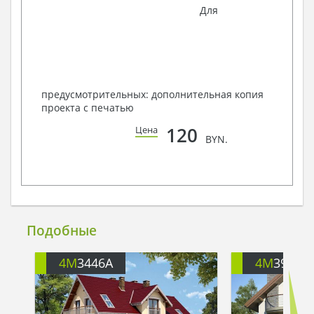
Для
предусмотрительных: дополнительная копия
проекта с печатью
120
Цена
BYN.
Подобные
4M
3446A
4M
391