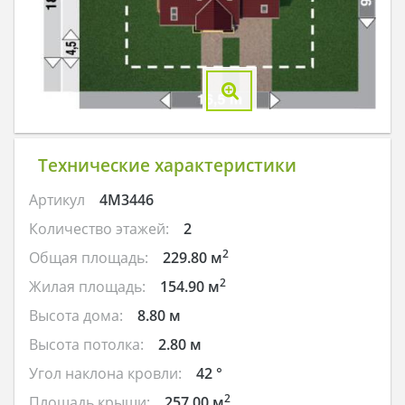
Технические характеристики
Артикул
4M3446
Количество этажей:
2
2
Общая площадь:
229.80 м
2
Жилая площадь:
154.90 м
Высота дома:
8.80 м
Высота потолка:
2.80 м
Угол наклона кровли:
42 °
2
Площадь крыши:
257.00 м