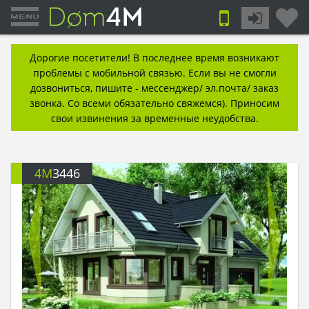
Дорогие посетители! В последнее время возникают
проблемы с мобильной связью. Если вы не смогли
дозвониться, пишите - мессенджер/ эл.почта/ заказ
звонка. Со всеми обязательно свяжемся). Приносим
свои извинения за временные неудобства.
4M
3446