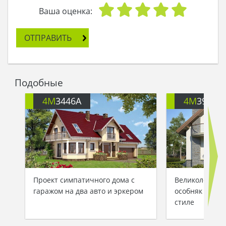
Ваша оценка:
ОТПРАВИТЬ
Подобные
4M
3446A
4M
391
Проект симпатичного дома с
Великолепный
гаражом на два авто и эркером
особняк в ср
стиле