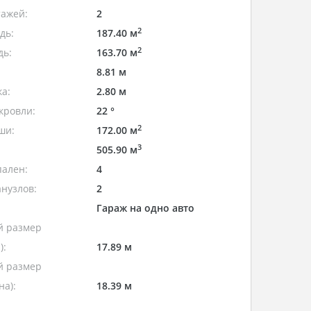
тажей:
2
2
дь:
187.40 м
2
дь:
163.70 м
8.81 м
а:
2.80 м
кровли:
22 °
2
ши:
172.00 м
3
505.90 м
пален:
4
нузлов:
2
Гараж на одно авто
 размер
):
17.89 м
 размер
а):
18.39 м