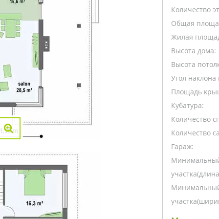
Количество э
Общая площа
Жилая площа
Высота дома:
Высота потолк
Угол наклона 
Площадь кры
Кубатура:
Количество с
Количество са
Гараж:
Минимальный
участка(длина
Минимальный
участка(ширин