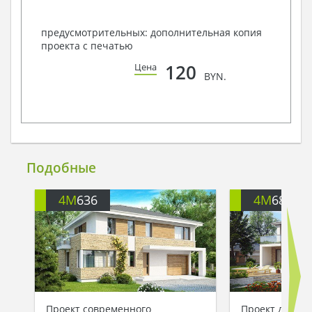
предусмотрительных: дополнительная копия
проекта с печатью
120
Цена
BYN.
Подобные
4M
636
4M
684A
Проект современного
Проект дома с