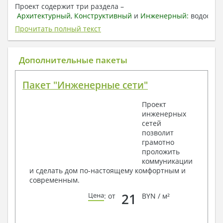
Проект содержит три раздела –
Архитектурный
,
Конструктивный
и
Инженерный:
водоснаб
отопление, вентиляция, канализация,
Прочитать полный текст
электроснабжение (приобретается за дополнительную
плату) + Пояснительная записка.
Дополнительные пакеты
1. Архитектурный раздел:
Общие данные по проекту
Пакет "Инженерные сети"
План координационных осей
Поэтажные кладочные планы
Проект
Поэтажные маркировочные планы с
инженерных
экспликацией помещений
сетей
План кровли
позволит
Разрезы и состав конструкций
грамотно
Фасады с ведомостью внешних отделок
проложить
Элементы проемов – спецификация
коммуникации
Ведомость перемычек – сечения и
и сделать дом по-настоящему комфортным и
спецификация
современным.
Экспликация полов
Объемы основных строительных материалов
21
Цена
: от
BYN / м²
Архитектурные узлы в конструкциях
2. Конструктивный раздел: