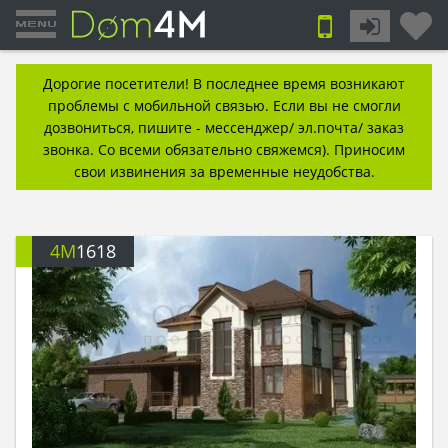
Дорогие посетители! В последнее время возникают
проблемы с мобильной связью. Если вы не смогли
дозвониться, пишите - мессенджер/ эл.почта/ заказ
звонка. Со всеми обязательно свяжемся). Приносим
свои извинения за временные неудобства.
4M
1618