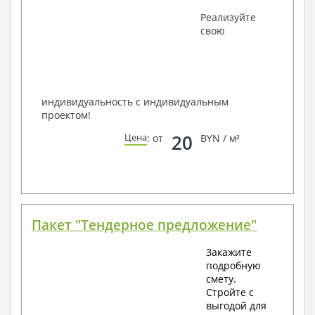
Получить профессиональную консультацию у
Реализуйте
наших специалистов, Вы можете любым
свою
способом связи: закажите обратный звонок,
по viber, e-mail, телефон -
наши контакты
.
Всегда рады Вам помочь!
индивидуальность с индивидуальным
проектом!
20
Цена
: от
BYN / м²
Пакет "Тендерное предложение"
Закажите
подробную
смету.
Стройте с
выгодой для