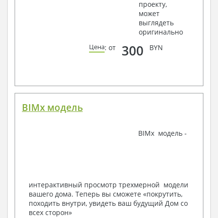
проекту,
крепления, сечения
может
Ведомости расхода стали и бетона
выглядеть
3. Инженерный раздел (приобретается по желанию
оригинально
за дополнительную плату):
300
Цена
: от
BYN
Водоснабжение и канализация
Условные обозначения с общими данными
Поэтажная система водоснабжения и
канализации
Аксонометрическая схема водоснабжения и
канализации
BIMx модель
Узлы и спецификация материалов
Отопление, вентиляция
BIMx модель -
Условные обозначения с общими данными
Система вентиляции
Система отопления
Аксонометрическая схема системы отопления
Тепловая схема
интерактивный просмотр трехмерной модели
Спецификация материалов
вашего дома. Теперь вы сможете «покрутить,
Электротехнические решения:
походить внутри, увидеть ваш будущий Дом со
всех сторон»
Условные обозначения и общие данные