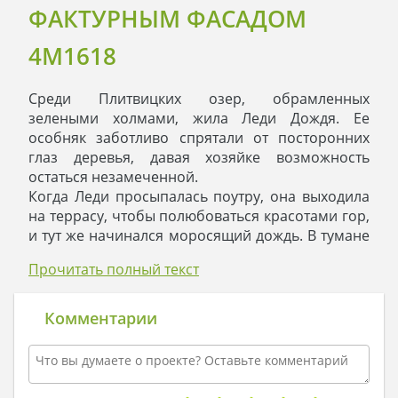
ФАКТУРНЫМ ФАСАДОМ
4M1618
Среди Плитвицких озер, обрамленных
зелеными холмами, жила Леди Дождя. Ее
особняк заботливо спрятали от посторонних
глаз деревья, давая хозяйке возможность
остаться незамеченной.
Когда Леди просыпалась поутру, она выходила
на террасу, чтобы полюбоваться красотами гор,
и тут же начинался моросящий дождь. В тумане
капель воды озера казались вовсе сказочными,
Прочитать полный текст
и хозяйка отправлялась в гостиную, наливала в
фарфоровую чашку благородный английский
напиток и любовалась головокружительным
Комментарии
видом из окна. Ее гостиную украшал эркер, в
котором стояло ее любимое кресло из красного
дерева: в него Леди горделиво садилась,
прижимая к себе кота.