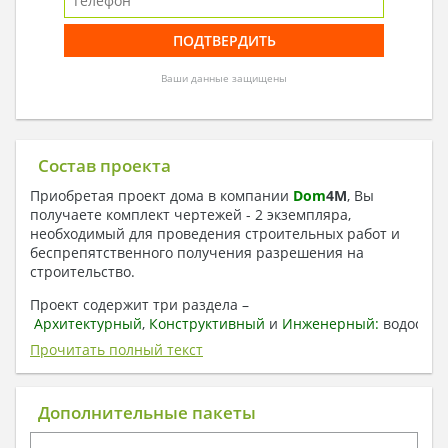
Ваши данные защищены
Состав проекта
Приобретая проект дома в компании
Dom
4
M
, Вы
получаете комплект чертежей - 2 экземпляра,
необходимый для проведения строительных работ и
беспрепятственного получения разрешения на
строительство.
Проект содержит три раздела –
Архитектурный
,
Конструктивный
и
Инженерный:
водоснаб
отопление, вентиляция, канализация,
Прочитать полный текст
электроснабжение (приобретается за дополнительную
плату) + Пояснительная записка.
Дополнительные пакеты
1. Архитектурный раздел:
Общие данные по проекту