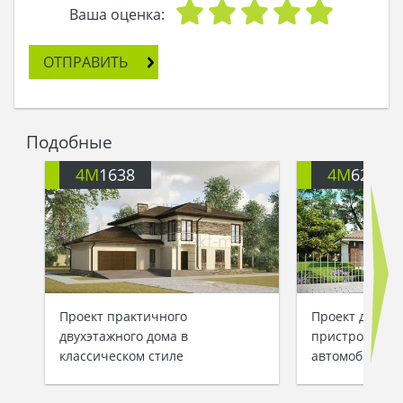
Стоило начаться дождю, и туристы разбегались,
Ваша оценка:
наступала тишина. В доме едва слышался стук
нетерпеливых капель о крышу да пение птиц.
ОТПРАВИТЬ
Особняк Леди Дождя тонул в тумане: его
величественные стены покрывала дымка, и
хотелось сказать: «Занавес». Большой дом
смотрелся строго и стильно, и его гармонию
Подобные
сложно было передать словами. Только музыка
ветра, гулявшего вокруг украшенных камнем
4M
1638
4M
628
стен, напоминала о том, что здесь кто-то живет…
Проект практичного
Проект двухэт
двухэтажного дома в
пристроенным 
классическом стиле
автомобиля