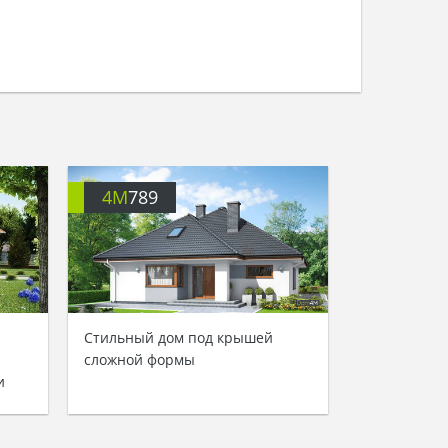
4M
789
Стильный дом под крышей
сложной формы
и