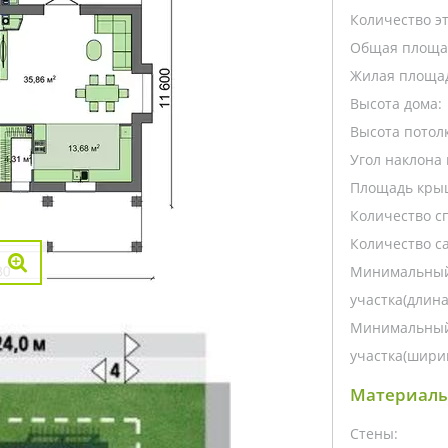
Количество э
Общая площа
Жилая площа
Высота дома:
Высота потолк
Угол наклона 
Площадь кры
Количество с
Количество са
Минимальный
участка(длина
Минимальный
участка(ширин
Материалы
Стены: