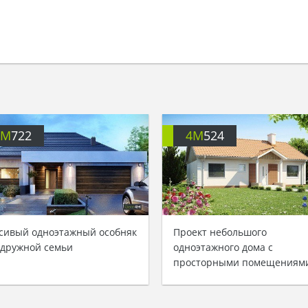
4M
722
4M
524
сивый одноэтажный особняк
Проект небольшого
 дружной семьи
одноэтажного дома с
просторными помещениям