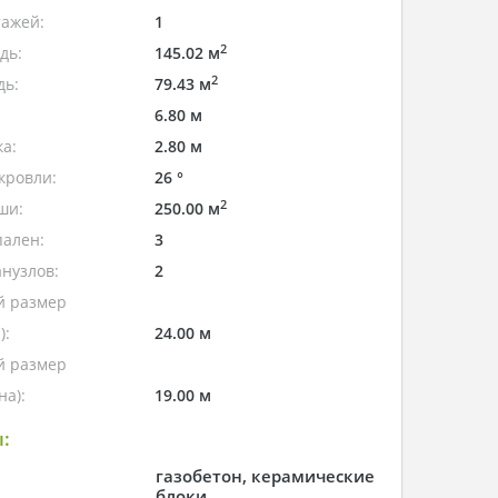
тажей:
1
2
дь:
145.02 м
2
дь:
79.43 м
6.80 м
а:
2.80 м
кровли:
26 °
2
ши:
250.00 м
пален:
3
нузлов:
2
 размер
):
24.00 м
 размер
а):
19.00 м
:
газобетон, керамические
блоки