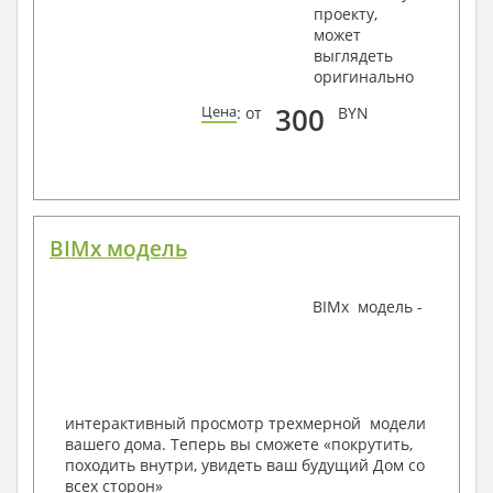
проекту,
крепления, сечения
может
Ведомости расхода стали и бетона
выглядеть
3. Инженерный раздел (приобретается по желанию
оригинально
за дополнительную плату):
300
Цена
: от
BYN
Водоснабжение и канализация
Условные обозначения с общими данными
Поэтажная система водоснабжения и
канализации
Аксонометрическая схема водоснабжения и
канализации
BIMx модель
Узлы и спецификация материалов
Отопление, вентиляция
BIMx модель -
Условные обозначения с общими данными
Система вентиляции
Система отопления
Аксонометрическая схема системы отопления
Тепловая схема
интерактивный просмотр трехмерной модели
Спецификация материалов
вашего дома. Теперь вы сможете «покрутить,
Электротехнические решения:
походить внутри, увидеть ваш будущий Дом со
всех сторон»