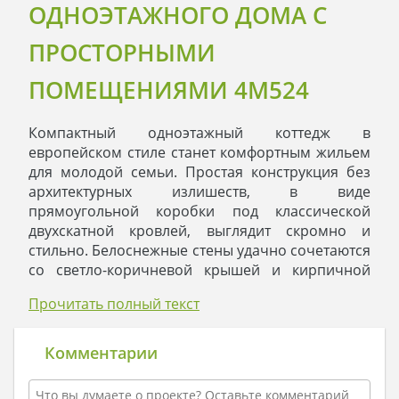
ОДНОЭТАЖНОГО ДОМА С
ПРОСТОРНЫМИ
ПОМЕЩЕНИЯМИ 4M524
Компактный одноэтажный коттедж в
европейском стиле станет комфортным жильем
для молодой семьи. Простая конструкция без
архитектурных излишеств, в виде
прямоугольной коробки под классической
двухскатной кровлей, выглядит скромно и
стильно. Белоснежные стены удачно сочетаются
со светло-коричневой крышей и кирпичной
кладкой аналогичного колера на входном
Прочитать полный текст
портале, открытой террасе. Углы здания
украшены рустами. Они не выделяются на
общем фоне экстерьера, но смотрятся довольно
Комментарии
стильно. Входной портал представлен изящным
бетонным крыльцом на две ступени с