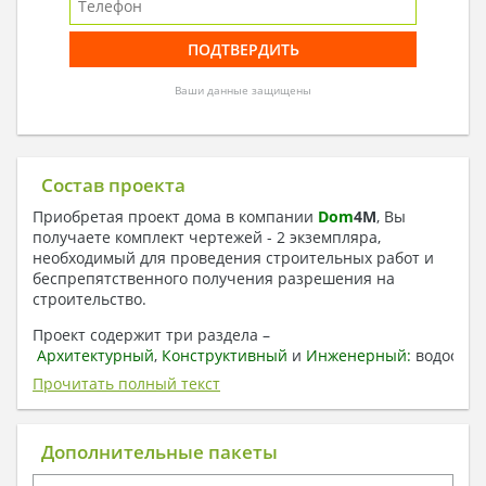
Ваши данные защищены
Состав проекта
Приобретая проект дома в компании
Dom
4
M
, Вы
получаете комплект чертежей - 2 экземпляра,
необходимый для проведения строительных работ и
беспрепятственного получения разрешения на
строительство.
Проект содержит три раздела –
Архитектурный
,
Конструктивный
и
Инженерный:
водоснаб
отопление, вентиляция, канализация,
Прочитать полный текст
электроснабжение (приобретается за дополнительную
плату) + Пояснительная записка.
Дополнительные пакеты
1. Архитектурный раздел: