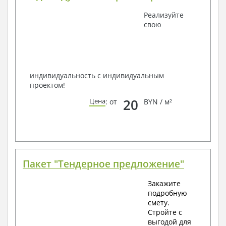
Получить профессиональную консультацию у
Реализуйте
наших специалистов, Вы можете любым
свою
способом связи: закажите обратный звонок,
по viber, e-mail, телефон -
наши контакты
.
Всегда рады Вам помочь!
индивидуальность с индивидуальным
проектом!
20
Цена
: от
BYN / м²
Пакет "Тендерное предложение"
Закажите
подробную
смету.
Стройте с
выгодой для