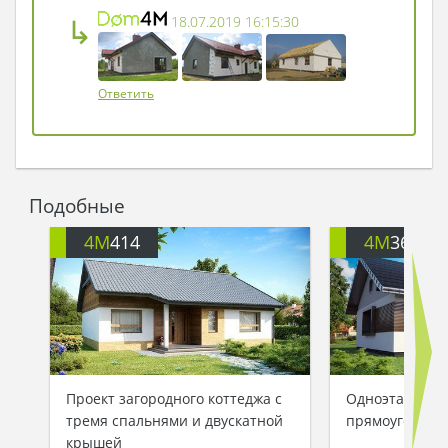
↳
18.07.2019 16:15:30
Ответить
Подобные
4M
414
4M
3613B
Проект загородного коттеджа с
Одноэтажный 
тремя спальнями и двускатной
прямоугольно
крышей