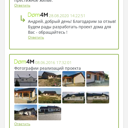
примерно одинакового размера и
престижное жилье.
Ответить
современный санузел с массажной ванной и
душевой кабиной.
↳
28.08.2020 14:22:51
Андрей, добрый день! Благодарим за отзыв!
Будем рады разработать проект дома для
Вас - обращайтесь !
Ответить
08.06.2016 17:32:01
Фотографии реализаций проекта
Ответить