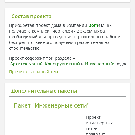
Состав проекта
Приобретая проект дома в компании
Dom
4
M
, Вы
получаете комплект чертежей - 2 экземпляра,
необходимый для проведения строительных работ и
беспрепятственного получения разрешения на
строительство.
Проект содержит три раздела –
Архитектурный
,
Конструктивный
и
Инженерный:
водоснаб
отопление, вентиляция, канализация,
Прочитать полный текст
электроснабжение (приобретается за дополнительную
плату) + Пояснительная записка.
Дополнительные пакеты
1. Архитектурный раздел:
Общие данные по проекту
Пакет "Инженерные сети"
План координационных осей
Поэтажные кладочные планы
Проект
Поэтажные маркировочные планы с
инженерных
экспликацией помещений
сетей
План кровли
позволит