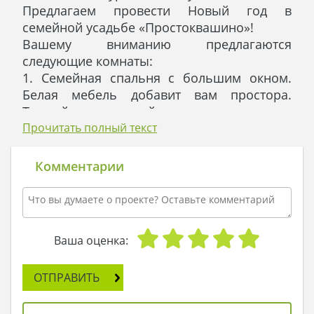
Предлагаем провести Новый год в
семейной усадьбе «Простоквашино»!
Вашему вниманию предлагаются
следующие комнаты:
1. Семейная спальня с большим окном.
Белая мебель добавит вам простора.
Теплый деревянный пол согреет ваши
босые ножки.
Прочитать полный текст
2. Спальня студенческая для молодежи с
интерактивными картинами на стенах и
Комментарии
большим окном, выходящим в сад.
3. Угловая спальня Ноктюрн с большой
библиотекой и оригинальным
освещением.
Ваша оценка:
Техническая оснащенность кухни позволит
вам побаловать себя самыми
ОТПРАВИТЬ
изысканными разносолами. А зажженный
камин в гостиной добавит капельку тепла и
света в вашу хлопотливую ежедневность.