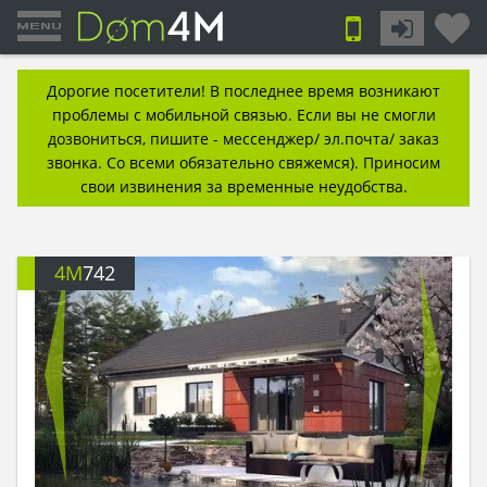
Дорогие посетители! В последнее время возникают
проблемы с мобильной связью. Если вы не смогли
дозвониться, пишите - мессенджер/ эл.почта/ заказ
звонка. Со всеми обязательно свяжемся). Приносим
свои извинения за временные неудобства.
4M
742