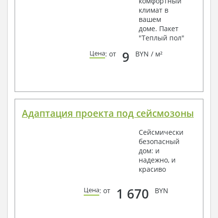
комфортный
климат в
вашем
доме. Пакет
"Теплый пол"
9
Цена
: от
BYN / м²
Адаптация проекта под сейсмозоны
Сейсмически
безопасный
дом: и
надежно, и
красиво
1 670
Цена
: от
BYN