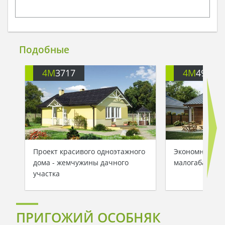
Подобные
4M
3717
4M
494
Проект красивого одноэтажного
Экономный пр
дома - жемчужины дачного
малогабаритно
участка
ПРИГОЖИЙ ОСОБНЯК