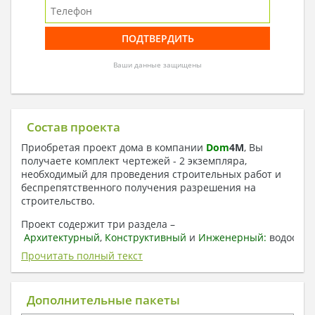
Ваши данные защищены
Состав проекта
Приобретая проект дома в компании
Dom
4
M
, Вы
получаете комплект чертежей - 2 экземпляра,
необходимый для проведения строительных работ и
беспрепятственного получения разрешения на
строительство.
Проект содержит три раздела –
Архитектурный
,
Конструктивный
и
Инженерный:
водоснаб
отопление, вентиляция, канализация,
Прочитать полный текст
электроснабжение (приобретается за дополнительную
плату) + Пояснительная записка.
Дополнительные пакеты
1. Архитектурный раздел: