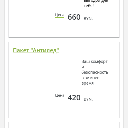
выгодой для
себя!
660
Цена
BYN.
Пакет "Антилед"
Ваш комфорт
и
безопасность
в зимнее
время
420
Цена
BYN.