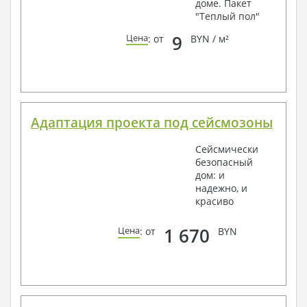
доме. Пакет
"Теплый пол"
9
Цена
: от
BYN / м²
Адаптация проекта под сейсмозоны
Сейсмически
безопасный
дом: и
надежно, и
красиво
1 670
Цена
: от
BYN