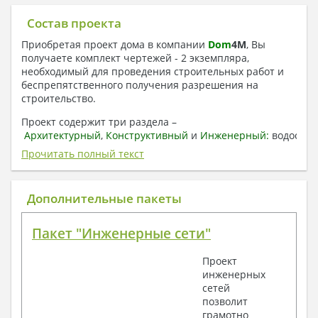
Состав проекта
Приобретая проект дома в компании
Dom
4
M
, Вы
получаете комплект чертежей - 2 экземпляра,
необходимый для проведения строительных работ и
беспрепятственного получения разрешения на
строительство.
Проект содержит три раздела –
Архитектурный
,
Конструктивный
и
Инженерный:
водоснаб
отопление, вентиляция, канализация,
Прочитать полный текст
электроснабжение (приобретается за дополнительную
плату) + Пояснительная записка.
Дополнительные пакеты
1. Архитектурный раздел:
Общие данные по проекту
Пакет "Инженерные сети"
План координационных осей
Поэтажные кладочные планы
Проект
Поэтажные маркировочные планы с
инженерных
экспликацией помещений
сетей
План кровли
позволит
Разрезы и состав конструкций
грамотно
Фасады с ведомостью внешних отделок