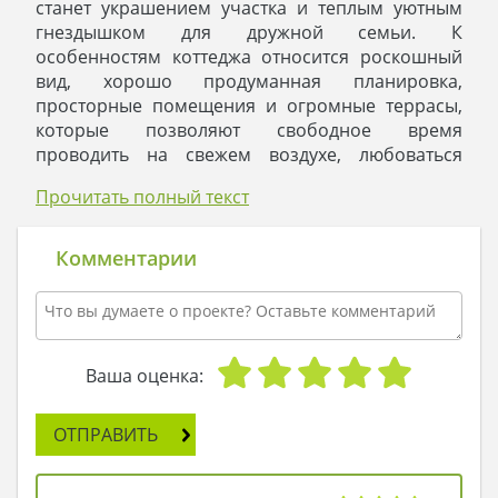
станет украшением участка и теплым уютным
гнездышком для дружной семьи. К
особенностям коттеджа относится роскошный
вид, хорошо продуманная планировка,
просторные помещения и огромные террасы,
которые позволяют свободное время
проводить на свежем воздухе, любоваться
шикарными цветами, слушать пение птиц и
Прочитать полный текст
устраивать пикники с горячими кусками мяса,
приготовленными на мангале.
Для оформления экстерьера использованы
Комментарии
простые формы. Выгодно обыгран классический
контраст белоснежных стен с черными
порытыми кирпичом участками стен и сочного
цвета кровлей. Деревянные панели добавили
уюта и тепла. К особенностям планировки
Ваша оценка:
относится огромный гараж на два автомобиля,
что будет особенно ценно для мобильной
ОТПРАВИТЬ
семьи, члены которой любят водить личные
авто.
Общая зона соединена в одну гостиную-студию.