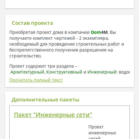
Состав проекта
Приобретая проект дома в компании
Dom
4
M
, Вы
получаете комплект чертежей - 2 экземпляра,
необходимый для проведения строительных работ и
беспрепятственного получения разрешения на
строительство.
Проект содержит три раздела –
Архитектурный
,
Конструктивный
и
Инженерный:
водоснаб
отопление, вентиляция, канализация,
Прочитать полный текст
электроснабжение (приобретается за дополнительную
плату) + Пояснительная записка.
Дополнительные пакеты
1. Архитектурный раздел:
Общие данные по проекту
Пакет "Инженерные сети"
План координационных осей
Поэтажные кладочные планы
Проект
Поэтажные маркировочные планы с
инженерных
экспликацией помещений
сетей