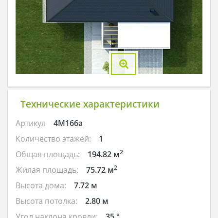
Технические характеристики
Артикул
4M166a
Количество этажей:
1
2
Общая площадь:
194.82 м
2
Жилая площадь:
75.72 м
Высота дома:
7.72 м
Высота потолка:
2.80 м
Угол наклона кровли:
35 °