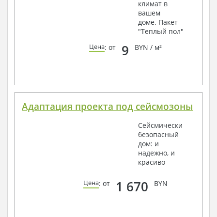
климат в
вашем
доме. Пакет
"Теплый пол"
9
Цена
: от
BYN / м²
Адаптация проекта под сейсмозоны
Сейсмически
безопасный
дом: и
надежно, и
красиво
1 670
Цена
: от
BYN