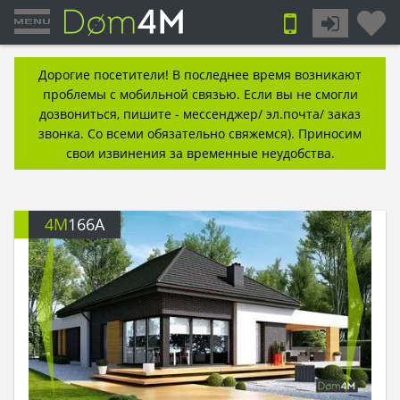
Дорогие посетители! В последнее время возникают
проблемы с мобильной связью. Если вы не смогли
дозвониться, пишите - мессенджер/ эл.почта/ заказ
звонка. Со всеми обязательно свяжемся). Приносим
свои извинения за временные неудобства.
4M
166A