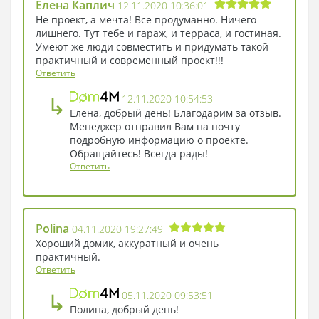
Елена Каплич
12.11.2020 10:36:01
Благодаря Г-образной форме зоны разного
Не проект, а мечта! Все продуманно. Ничего
назначения отдалены друг от друга, места
лишнего. Тут тебе и гараж, и терраса, и гостиная.
достаточно, чтобы одновременно отдыхать,
Умеют же люди совместить и придумать такой
практичный и современный проект!!!
принимать гостей и готовить вкусные обеды.
Ответить
Прилегающее к кухне помещение можно
использоваться для хранения пищевых запасов
↳
12.11.2020 10:54:53
и бытовой техники. Чтобы создать
Елена, добрый день! Благодарим за отзыв.
максимальные удобства, предусмотрено сразу
Менеджер отправил Вам на почту
несколько дополнительных выходов на
подробную информацию о проекте.
Обращайтесь! Всегда рады!
загородную территорию, в частности, из
Ответить
автомобильной мастерской, кухни, гостиной и
двух спален. Все личные помещения собраны в
один блок, для которого оборудован
собственный санузел.
Polina
04.11.2020 19:27:49
Полный каталог проектов 1,2,3х этажных домов на
Хороший домик, аккуратный и очень
нашем сайте:
https://dom4m.by/
практичный.
Ответить
↳
05.11.2020 09:53:51
Полина, добрый день!