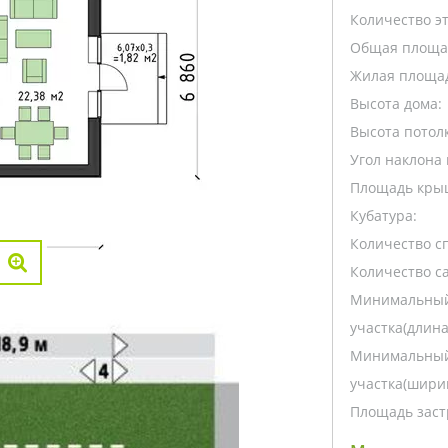
Количество э
Общая площа
Жилая площа
Высота дома:
Высота потолк
Угол наклона 
Площадь кры
Кубатура:
Количество с
Количество са
Минимальный
участка(длина
Минимальный
участка(ширин
Площадь заст