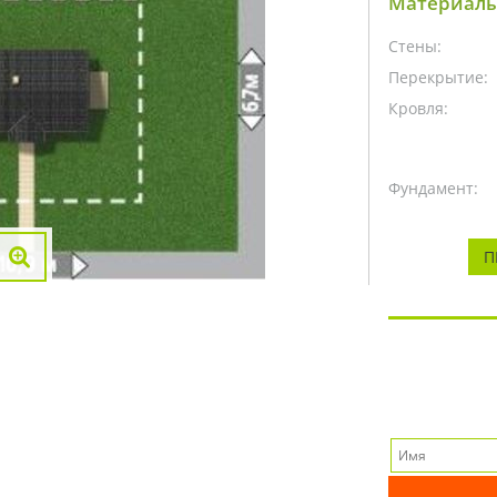
Материалы
Стены:
Перекрытие:
Кровля:
Фундамент:
П