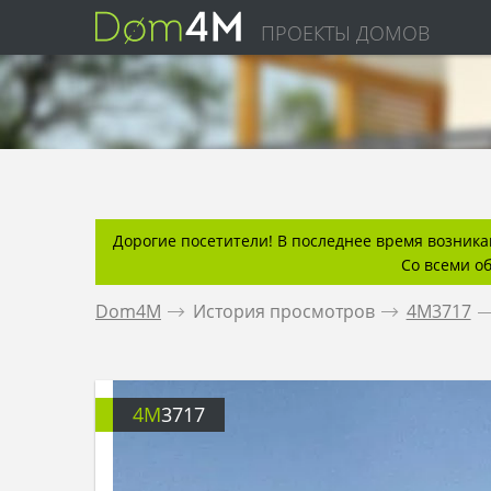
ПРОЕКТЫ ДОМОВ
Дорогие посетители! В последнее время возникаю
Со всеми о
Dom4M
.
История просмотров
.
4M3717
.
4M
3717