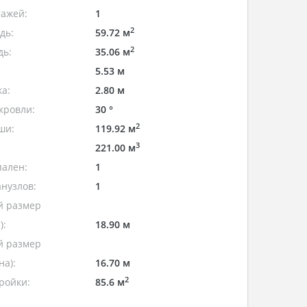
тажей:
1
2
дь:
59.72 м
2
дь:
35.06 м
5.53 м
а:
2.80 м
кровли:
30 °
2
ши:
119.92 м
3
221.00 м
пален:
1
нузлов:
1
 размер
):
18.90 м
 размер
а):
16.70 м
2
ройки:
85.6 м