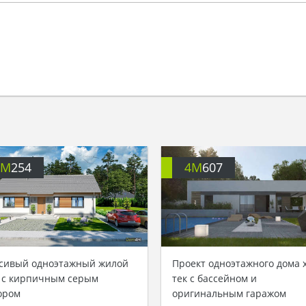
4M
254
4M
607
сивый одноэтажный жилой
Проект одноэтажного дома 
 с кирпичным серым
тек с бассейном и
ором
оригинальным гаражом