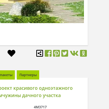
пакеты
Партнеры
роект красивого одноэтажного
мчужины дачного участка
4M3717