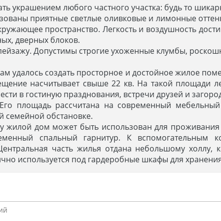
ь украшением любого частного участка: будь то шика
зованы приятные светлые оливковые и лимонные оттенк
кружающее пространство. Легкость и воздушность дости
ных, дверных блоков.
йзажу. Допустимы строгие ухоженные клумбы, роскошн
ам удалось создать просторное и достойное жилое пом
щение насчитывает свыше 22 кв. На такой площади л
сти в гостиную празднования, встречи друзей и загоро
Его площадь рассчитана на современный мебельный 
ой семейной обстановке.
му жилой дом может быть использован для проживания
еменный спальный гарнитур. К вспомогательным к
Центральная часть жилья отдана небольшому холлу,
чно используется под гардеробные шкафы для хранения